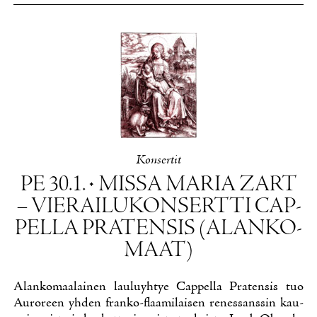
Kon­ser­tit
PE 30.1. • MIS­SA MA­RIA ZART
– VIE­RAI­LU­KON­SERT­TI CAP­
PEL­LA PRA­TEN­SIS (ALAN­KO­
MAAT)
Alan­ko­maa­lai­nen lau­lu­yh­tye Cap­pel­la Pra­ten­sis tuo
Au­ro­reen yh­den fran­ko-flaa­mi­lai­sen re­nes­sans­sin kau­