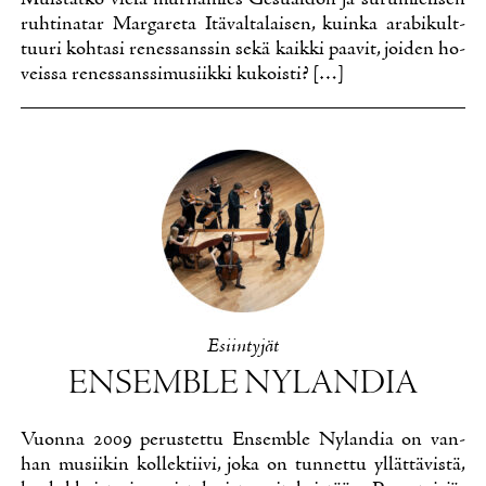
ruh­ti­na­tar Mar­ga­re­ta Itä­val­ta­lai­sen, kuin­ka ara­bi­kult­
tuu­ri koh­ta­si re­nes­sans­sin se­kä kaik­ki paa­vit, joi­den ho­
veis­sa re­nes­sans­si­musiik­ki ku­kois­ti? […]
Esiin­ty­jät
EN­SEMBLE NY­LAN­DIA
Vuon­na 2009 pe­rus­tet­tu En­semble Ny­lan­dia on van­
han musii­kin kol­lek­tii­vi, jo­ka on tun­net­tu yl­lät­tä­vis­tä,