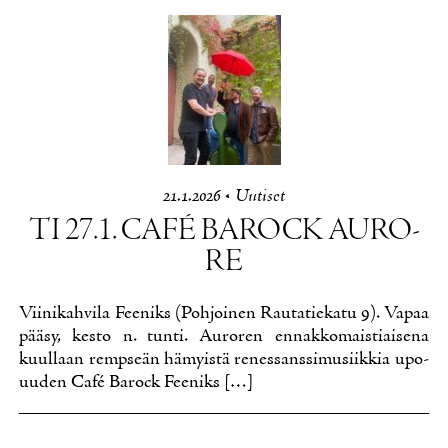
21.1.2026
•
Uu­ti­set
TI 27.1. CAFÉ BA­ROCK AU­RO­
RE
Vii­ni­kah­vi­la Fee­niks (Poh­joi­nen Rau­ta­tie­ka­tu 9). Va­paa
pää­sy, kes­to n. tun­ti. Au­ro­ren en­nak­ko­mais­tiai­se­na
kuul­laan remp­seän hä­myis­tä re­nes­sans­si­musiik­kia upo­
uu­den Café Ba­rock Fee­niks […]