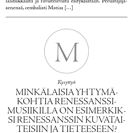
laa­duk­kais­ta ja ra­vis­te­le­vis­ta esi­tyk­sis­tään. Pe­rus­ta­ja­jä­
se­nen­sä, cem­ba­lis­ti Ma­tias […]
M
Ky­syt­tyä
MIN­KÄ­LAI­SIA YH­TY­MÄ­
KOH­TIA RE­NES­SANS­SI­
MUSII­KIL­LA ON ESI­MER­KIK­
SI RE­NES­SANS­SIN KU­VA­TAI­
TEI­SIIN JA TIE­TEE­SEEN?