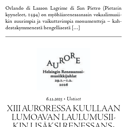
Or­lan­do di Las­son Lagri­me di San Piet­ro (Pie­ta­rin
kyy­ne­leet, 1594) on myö­häis­re­nes­sans­sin vo­kaa­li­musii­
kin suu­rim­pia ja vai­kut­ta­vim­pia mo­nu­ment­te­ja – kah­
des­ta­kym­me­nes­tä hen­gel­li­ses­tä […]
6.11.2025
•
Uu­ti­set
XIII AU­RO­RES­SA KUUL­LAAN
LU­MOA­VAN LAU­LU­MUSII­
KIN LI­SÄK­SI RE­NES­SANS­