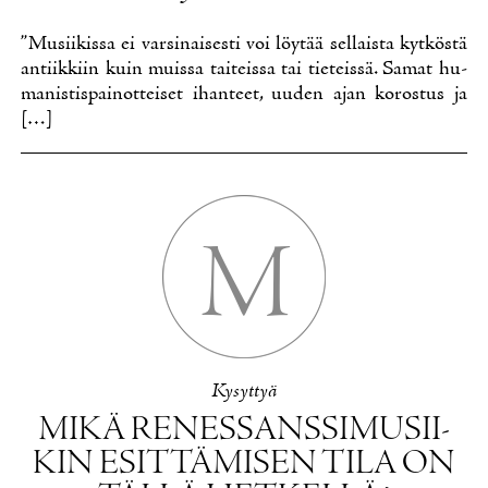
”Musii­kis­sa ei var­si­nai­ses­ti voi löy­tää sel­lais­ta kyt­kös­tä
an­tiik­kiin kuin muis­sa tai­teis­sa tai tie­teis­sä. Sa­mat hu­
ma­nis­tis­pai­not­tei­set ihan­teet, uu­den ajan ko­ros­tus ja
[…]
M
Ky­syt­tyä
MI­KÄ RE­NES­SANS­SI­MUSII­
KIN ESIT­TÄ­MI­SEN TI­LA ON