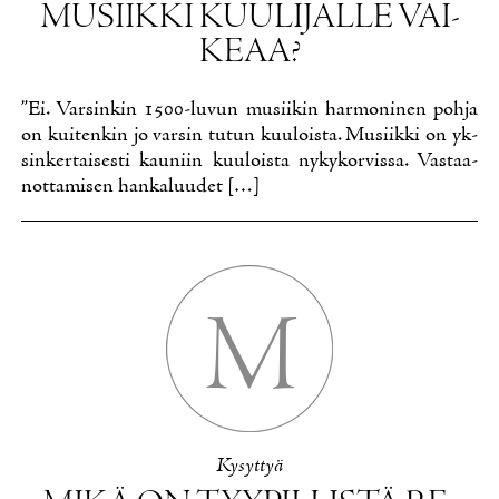
MUSIIK­KI KUU­LI­JAL­LE VAI­
KE­AA?
”Ei. Var­sin­kin 1500-lu­vun musii­kin har­mo­ni­nen poh­ja
on kui­ten­kin jo var­sin tu­tun kuu­lois­ta. Musiik­ki on yk­
sin­ker­tai­ses­ti kau­niin kuu­lois­ta ny­ky­kor­vis­sa. Vas­taa­
not­ta­mi­sen han­ka­luu­det […]
M
Ky­syt­tyä