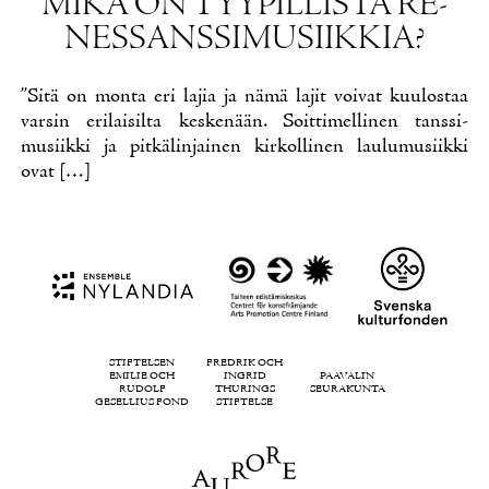
MI­KÄ ON TYY­PIL­LIS­TÄ RE­
NES­SANS­SI­MUSIIK­KIA?
”Si­tä on mon­ta eri la­jia ja nä­mä la­jit voi­vat kuu­los­taa
var­sin eri­lai­sil­ta kes­ke­nään. Soit­ti­mel­li­nen tans­si­
musiik­ki ja pit­kä­lin­jai­nen kir­kol­li­nen lau­lu­musiik­ki
ovat […]
STIFTELSEN
FREDRIK OCH
EMILIE OCH
INGRID
PAAVALIN
RUDOLF
THURINGS
SEURAKUNTA
GESELLIUS FOND
STIFTELSE