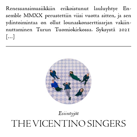
Re­nes­san­si­musiik­kiin eri­kois­tu­nut lau­lu­yh­tye En­
semble MMXX pe­rus­tet­tiin vii­si vuot­ta sit­ten, ja sen
ydin­toi­min­taa on ol­lut lou­nas­kon­sert­ti­sar­jan va­kiin­
nut­ta­mi­nen Tu­run Tuo­mio­kir­kos­sa. Syk­sys­tä 2021
[…]
Esiin­ty­jät
THE VICEN­TI­NO SIN­GERS