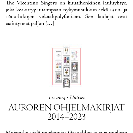
The Vicen­ti­no Sin­gers on kuusi­hen­ki­nen lau­lu­yh­tye,
jo­ka kes­kit­tyy uusim­paan ny­ky­musiik­kiin se­kä 1500- ja
1600-lu­ku­jen vo­kaa­li­po­ly­fo­ni­aan. Sen lau­la­jat ovat
esiin­ty­neet pal­jon […]
10.1.2024
•
Uu­ti­set
AU­RO­REN OH­JEL­MA­KIR­JAT
2014–2023
Muis­tat­ko vie­lä mur­ha­mies Ge­sual­don ja su­ru­mie­li­sen