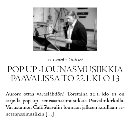
22.1.2026
•
Uu­ti­set
POP UP -LOU­NAS­MUSIIK­KIA
PAA­VA­LIS­SA TO 22.1. KLO 13
Au­ro­re ot­taa va­ras­läh­dön! Tors­tai­na 22.1. klo 13 on
tar­jol­la pop up -re­nes­sans­si­musiik­kia Paa­va­lin­kir­kol­la.
Va­rus­ta­mon Café Paa­va­lin lou­naan jäl­keen kuul­laan re­
nes­sans­si­musii­kin […]