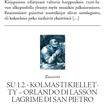
Kir­ja­pai­non edis­tyes­sä val­ta­vin harp­pauk­sin 1500-lu­
vun al­ku­puo­lel­la yleis­tyi myös musii­kin jul­kai­se­mi­nen.
En­sim­mäi­set pai­ne­tut nuot­ti­kir­jat oli­vat an­to­lo­gioi­ta,
eli ko­koel­mia jot­ka si­säl­si­vät yk­sit­täi­siä […]
Kon­ser­tit
SU 1.2. • KOL­MAS­TI KIEL­LET­
TY – OR­LAN­DO DI LAS­SON
LAGRI­ME DI SAN PIET­RO