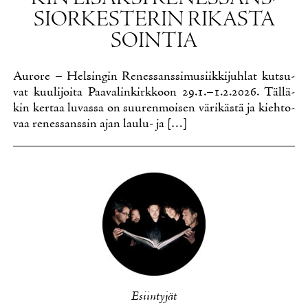
SIOR­KES­TE­RIN RI­KAS­TA
SOIN­TIA
Au­ro­re – Hel­sin­gin Re­nes­sans­si­musiik­ki­juh­lat kut­su­
vat kuu­li­joi­ta Paa­va­lin­kirk­koon 29.1.–1.2.2026. Täl­lä­
kin ker­taa lu­vas­sa on suu­ren­moi­sen vä­ri­käs­tä ja kieh­to­
vaa re­nes­sans­sin ajan lau­lu- ja […]
Esiin­ty­jät