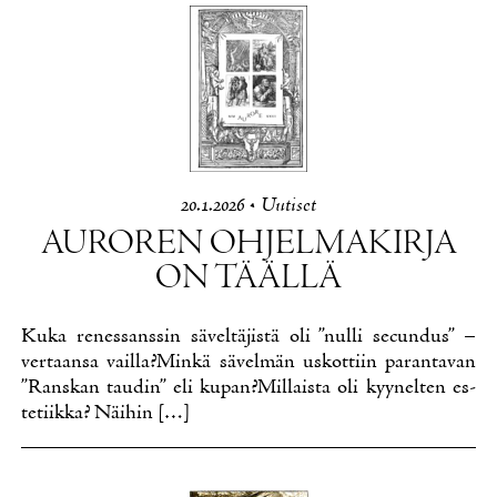
20.1.2026
•
Uu­ti­set
AU­RO­REN OH­JEL­MA­KIR­JA
ON TÄÄL­LÄ
Ku­ka re­nes­sans­sin sä­vel­tä­jis­tä oli ”nul­li secun­dus” –
ver­taan­sa vail­la?Min­kä sä­vel­män us­kot­tiin pa­ran­ta­van
”Rans­kan tau­din” eli ku­pan?Mil­lais­ta oli kyy­nel­ten es­
te­tiik­ka? Näi­hin […]