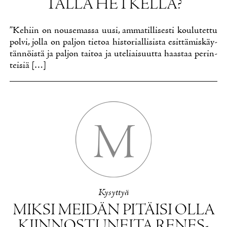
TÄL­LÄ HET­KEL­LÄ?
”Ke­hiin on nouse­mas­sa uusi, am­ma­til­li­ses­ti kou­lu­tet­tu
pol­vi, jol­la on pal­jon tie­toa his­to­rial­li­sis­ta esit­tä­mis­käy­
tän­nöis­tä ja pal­jon tai­toa ja ute­liai­suut­ta haas­taa pe­rin­
tei­siä […]
M
Ky­syt­tyä
MIK­SI MEI­DÄN PI­TÄI­SI OL­LA
KIIN­NOS­TU­NEI­TA RE­NES­