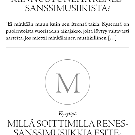
SANS­SI­MUSII­KIS­TA?
”Ei min­kään muun kuin sen it­sen­sä ta­kia. Ky­sees­sä on
puo­len­tois­ta vuo­si­sa­dan ai­ka­jak­so, jol­ta löy­tyy val­ta­vas­ti
aar­tei­ta. Jos miet­tii min­kä­lai­nen musii­kil­li­nen […]
M
Ky­syt­tyä
MIL­LÄ SOIT­TI­MIL­LA RE­NES­
SANS­SI­MUSIIK­KIA ESI­TE­