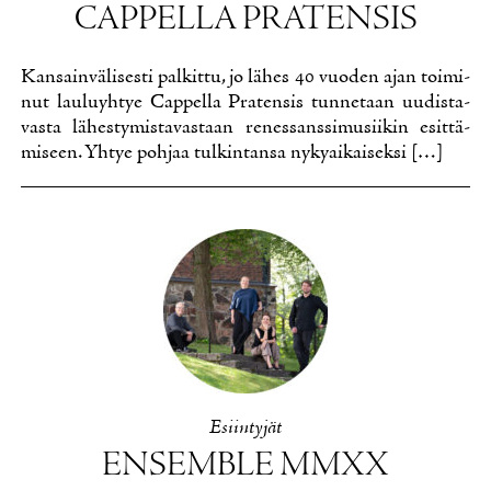
CAP­PEL­LA PRA­TEN­SIS
Kan­sain­vä­li­ses­ti pal­kit­tu, jo lä­hes 40 vuo­den ajan toi­mi­
nut lau­lu­yh­tye Cap­pel­la Pra­ten­sis tun­ne­taan uu­dis­ta­
vas­ta lä­hes­ty­mis­ta­vas­taan re­nes­sans­si­musii­kin esit­tä­
mi­seen. Yh­tye poh­jaa tul­kin­tan­sa ny­ky­ai­kai­sek­si […]
Esiin­ty­jät
EN­SEMBLE MMXX