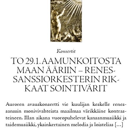
Kon­ser­tit
TO 29.1. AA­MUN­KOI­TOS­TA
MAAN ÄÄ­RIIN – RE­NES­
SANS­SIOR­KES­TE­RIN RIK­
KAAT SOIN­TI­VÄ­RIT
Au­ro­ren avaus­kon­sert­ti vie kuu­li­jan kes­kel­le re­nes­
sans­sin mo­ni­vi­vah­teis­ta maa­il­maa vä­rik­käi­ne kont­ras­
tei­neen. Il­lan ai­ka­na vuo­ro­pu­he­le­vat kan­san­musiik­ki ja
tai­de­musiik­ki, yk­sin­ker­tai­nen me­lo­dia ja lois­te­lias […]