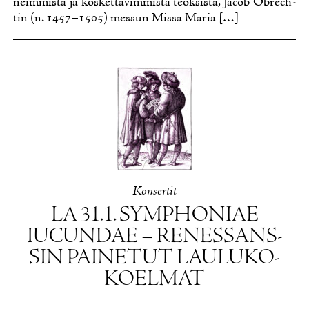
neim­mis­ta ja kos­ket­ta­vim­mis­ta teok­sis­ta, Jacob Obrech­
tin (n. 1457–1505) mes­sun Mis­sa Ma­ria […]
Kon­ser­tit
LA 31.1. SYMP­HO­NIAE
IUCUN­DAE – RE­NES­SANS­
SIN PAI­NE­TUT LAU­LU­KO­
KOEL­MAT