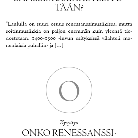
TÄÄN?
”Lau­lul­la on suu­ri osuus re­nes­sans­si­musii­kis­sa, mut­ta
soi­tin­musiik­kia on pal­jon enem­män kuin yleen­sä tie­
dos­te­taan. 1400-1500 -lu­vun esi­tyk­sis­sä vi­lah­te­li mo­
nen­lai­sia pu­hal­lin- ja […]
O
Ky­syt­tyä
ON­KO RE­NES­SANS­SI­