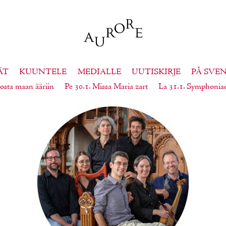
ÄT
KUUNTELE
MEDIALLE
UUTISKIRJE
PÅ SVE
osta maan ääriin
Pe 30.1. Missa Maria zart
La 31.1. Symphonia