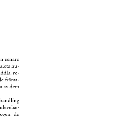
 se­na­re
a­lets hu­
dd­la, re­
 de främs­
­ga av dem
­hand­ling
le­vel­se­
ro­gen de