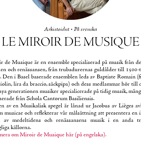
Ar­kis­toi­dut
•
På svens­ka
LE MI­ROIR DE MUSIQUE
r de Musique är en en­semble specia­li­se­rad på musik från den
­den och re­näs­san­sen, från tru­ba­du­rer­nas guldål­der till 1500-t
r. Den i Ba­sel ba­se­ra­de en­semblen leds av Bap­tis­te Ro­main (fi
vio­lin, li­ra da braccio, säck­pi­pa) och dess med­lam­mar hör till
nya ge­ne­ra­tio­nen musi­ker specia­lice­ra­de på ti­dig musik, mån
e­ra­de från Scho­la Can­to­rum Ba­si­lien­sis.
en av en Musi­ka­lisk spe­gel är lå­nad ur Jaco­bus av Lièges av
 musicae och reflek­te­rar vår mål­sätt­ning att pre­sen­te­ra en in­
d av me­del­ti­dens och re­näs­san­sens musik i en an­da t
i­ga käl­lor­na.
me­ra om Mi­roir de Musique här (på en­gels­ka).