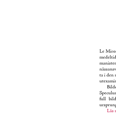
Le Mi­roi
me­del­ti
ma­nis­te
näs­sans­
ta i den 
utexa­mi­n
Bil­d
Specu­lum
full bil
ursprungl
Läs 