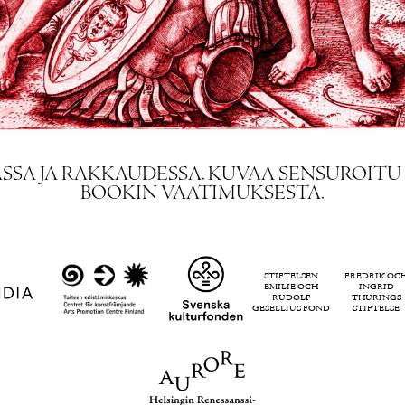
S­SA JA RAK­KAU­DES­SA. KU­VAA SEN­SU­ROI­TU
BOO­KIN VAA­TI­MUK­SES­TA.
STIFTELSEN
FREDRIK OC
EMILIE OCH
INGRID
RUDOLF
THURINGS
GESELLIUS FOND
STIFTELSE