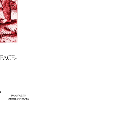
 FACE­
H
PAAVALIN
SEURAKUNTA