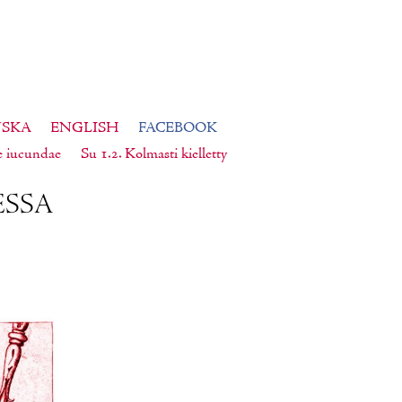
NSKA
ENGLISH
FACEBOOK
e iucundae
Su 1.2. Kolmasti kielletty
ES­SA