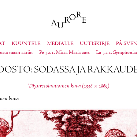
ÄT
KUUNTELE
MEDIALLE
UUTISKIRJE
PÅ SVE
osta maan ääriin
Pe 30.1. Missa Maria zart
La 31.1. Symphonia
DOS­TO: SO­DAS­SA JA RAK­KAU­D
Täy­si­re­so­luu­tioi­nen ku­va (1558 × 1869)
inen kuva