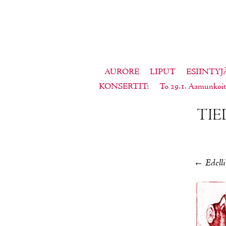
AURORE
LIPUT
ESIINTYJ
KONSERTIT
To 29.1. Aamunkoit
TIE­
←
Edell