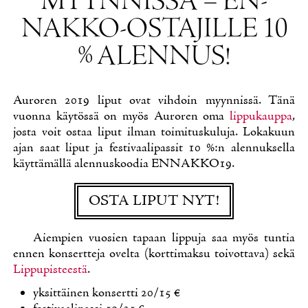
MYYN­NIS­SÄ – EN­
NAK­KO-OS­TA­JIL­LE 10
% ALEN­NUS!
Au­ro­ren 2019 li­put ovat vih­doin myyn­nis­sä. Tä­nä
vuon­na käy­tös­sä on myös Au­ro­ren oma
lip­pu­kaup­pa
,
jos­ta voit os­taa li­put il­man toi­mi­tus­ku­lu­ja. Lo­ka­kuun
ajan saat li­put ja fes­ti­vaa­li­pas­sit 10 %:n alen­nuk­sel­la
käyt­tä­mäl­lä alen­nus­koo­dia EN­NAK­KO19.
OS­TA LI­PUT NYT!
Ai­em­pien vuo­sien ta­paan lip­pu­ja saa myös tun­tia
en­nen kon­sert­te­ja ovel­ta (kort­ti­mak­su toi­vot­ta­va) se­kä
Lip­pu­pis­tees­tä
.
yk­sit­täi­nen kon­sert­ti 20/15 €