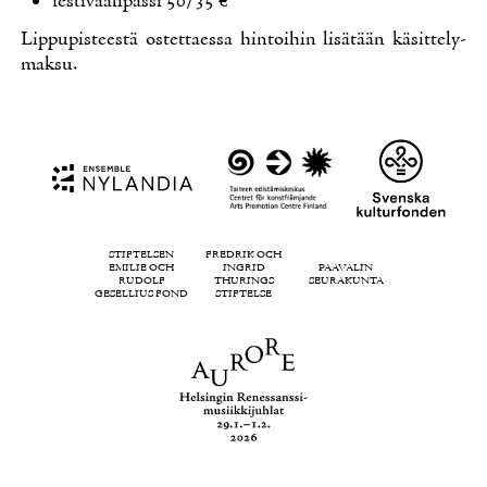
fes­ti­vaa­li­pas­si 50/35 €
Lip­pu­pis­tees­tä os­tet­taes­sa hin­toi­hin li­sä­tään kä­sit­te­ly­
mak­su.
STIFTELSEN
FREDRIK OCH
EMILIE OCH
INGRID
PAAVALIN
RUDOLF
THURINGS
SEURAKUNTA
GESELLIUS FOND
STIFTELSE