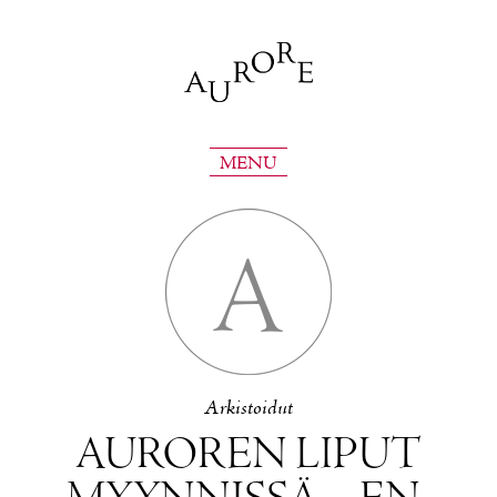
MENU
A
Ar­kis­toi­dut
AU­RO­REN LI­PUT