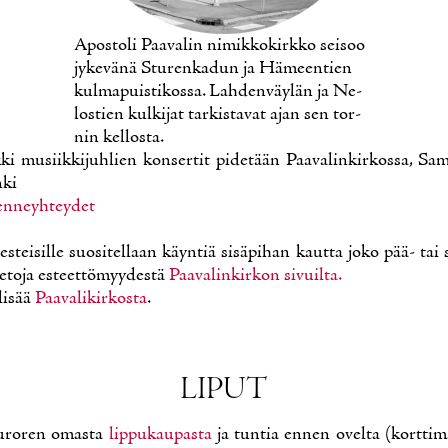
Apos­to­li Paa­va­lin ni­mik­ko­kirk­ko sei­soo
jy­ke­vä­nä Stu­ren­ka­dun ja Hä­meen­tien
kul­ma­puis­ti­kos­sa. Lah­den­väy­län ja Ne­
los­tien kul­ki­jat tar­kis­ta­vat ajan sen tor­
nin kel­los­ta.
ki musiik­ki­juh­lien kon­ser­tit pi­de­tään Paa­va­lin­kir­kos­sa, Sam
­ki
en­neyh­tey­det
es­tei­sil­le suo­si­tel­laan käyn­tiä si­sä­pi­han kaut­ta jo­ko pää- tai 
ie­to­ja es­teet­tö­myy­des­tä
Paa­va­lin­kir­kon si­vuil­ta.
i­sää
Paa­va­li­kir­kos­ta
.
LI­PUT
u­ro­ren omas­ta
lip­pu­kau­pas­ta
ja tun­tia en­nen ovel­ta (kort­ti­m