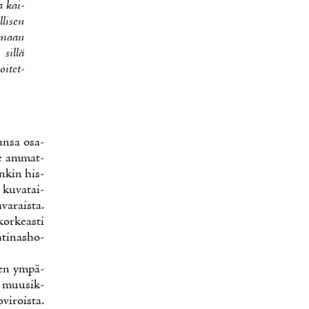
ta kai­
­li­sen
aa­maan
sil­lä
i­tet­
an­sa osa­
­le am­mat­
en­kin his­
 ku­va­tai­
va­rais­ta.
kor­keas­ti
­ti­nas­ho­
­sen ym­pä­
ja muusik­
­vi­rois­ta.