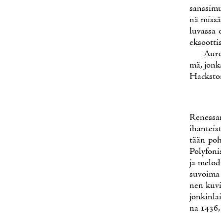
sans­si­mu
nä mis­sä 
lu­vas­sa 
ek­soot­ti­
Au­ro
mä, jon­k
Hacks­ton
Re­nes­san
ihan­teis­
tään poh­j
Po­ly­fo­n
ja me­lo­d
su­voi­ma 
nen ku­vi
jon­kin­l
na 1436, 