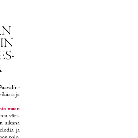
AN
KIN
ES­
A
Paa­va­lin­
­käs­tä ja
s­ta maan
­nia vä­ri­
an ai­ka­na
­lo­dia ja
­mon pa­lo.