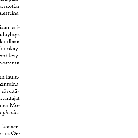
at­vuo­tias
­le­stri­na
,
ni­aan eri­
u­lu­yh­tye
 kuul­laan
­luun­käy­
­mä le­vy­
vos­te­tun
iin lau­lu­
n­toi­na.
sä­vel­tä­
­tan­ta­jat
 ku­ten Mo­
mp­ho­niae
y
-kon­ser­
h­tua.
Or­