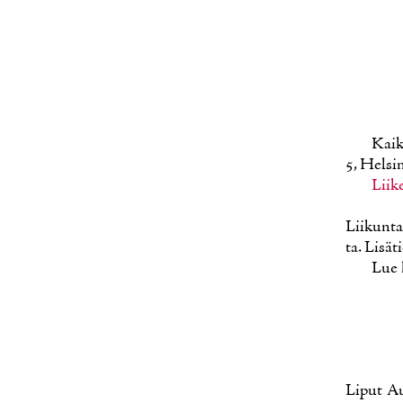
Kaik­
5, Hel­sin
Lii­k
Lii­kun­ta
ta. Li­sä­t
Lue l
Li­put A