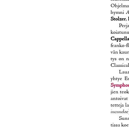
Oh­jel­ma
hym­ni
A
Stolzer
,
Per­j
kois­tu­
Cap­pel­l
fran­ko-fl
vän kau­n
tys on ni
Clas­sic
Lau­a
yh­tye E
Symp­ho­
jien teok­s
an­toi­vat
tet­te­ja la
iucun­dae
Sun­n
tis­sa koe