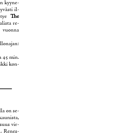
rin kyy­ne­
­väs­ti il­
yh­tye
The
­lis­ta re­
­sa vuon­na
­lon­ajan:
aan 45 min.
aik­ki kon­
l­la on se­
kau­nis­ta,
i­suus vir­
n. Re­nes­