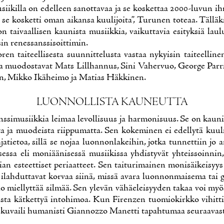
sii­kil­la on edel­leen sa­not­ta­vaa ja se kos­ket­taa 2000-lu­vun ih­
se kos­ket­ti oman ai­kan­sa kuu­li­joi­ta”, Tu­ru­nen to­te­aa. Täl­lä­
on tai­vaal­li­sen kau­nis­ta musiik­kia, vai­kut­ta­via esi­tyk­siä lau­l
sin re­nes­sans­si­soit­ti­min.
­ren tai­teel­li­ses­ta suun­nit­te­lus­ta vas­taa ny­kyi­sin tai­teel­li­n
a muo­dos­ta­vat Mats Lill­han­nus, Si­ni Va­her­vuo, Geor­ge Par­r
, Mik­ko Ikä­hei­mo ja Ma­tias Häk­ki­nen.
LUON­NOL­LIS­TA KAU­NEUT­TA
s­si­musiik­kia lei­maa le­vol­li­suus ja har­mo­ni­suus. Se on kau­nis
ta ja muo­deis­ta riip­pu­mat­ta. Sen ko­ke­mi­nen ei edel­ly­tä kuu­li
a­tie­toa, sil­lä se no­jaa luon­non­la­kei­hin, jot­ka tun­net­tiin jo an­
i­ses­sa eli mo­ni­ää­ni­ses­sä musii­kis­sa yh­dis­ty­vät yh­teis­soin­nin
ian es­teet­ti­set pe­ri­aat­teet. Sen tai­tu­ri­mai­nen mo­ni­säi­kei­syys
ilah­dut­ta­vat kor­vaa sii­nä, mis­sä ava­ra luon­non­mai­se­ma tai g
o miel­lyt­tää sil­mää. Sen yle­vän vä­häe­lei­syy­den ta­kaa voi myös
ais­ta kät­ket­tyä in­to­hi­moa. Kun Fi­renzen tuo­mio­kirk­ko vi­hit­
ku­vai­li hu­ma­nis­ti Gian­nozzo Ma­net­ti ta­pah­tu­maa seu­raa­vas­