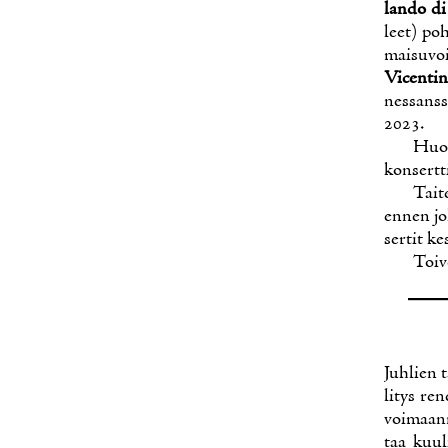
lan­do di
leet) poh­
mai­su­vo
Vicen­ti­
nes­sans­s
2023.
Huo­
kon­sert­t
Tai­t
en­nen jo­
ser­tit kes
Toi­v
Juh­lien t
li­tys re­
voi­maan­n
taa kuu­l