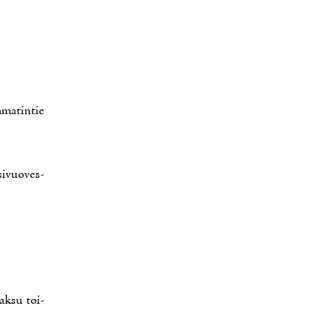
­ma­tin­tie
si­vuo­ves­
ak­su toi­