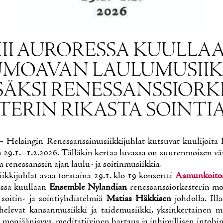
III AU­RO­RES­SA KUUL­LA
­MOA­VAN LAU­LU­MUSII­
­SÄK­SI RE­NES­SANS­SIOR­K
TE­RIN RI­KAS­TA SOIN­TI
 Hel­sin­gin Re­nes­sans­si­musiik­ki­juh­lat kut­su­vat kuu­li­joi­ta 
 29.1.–1.2.2026. Täl­lä­kin ker­taa lu­vas­sa on suu­ren­moi­sen vä­ri
a re­nes­sans­sin ajan lau­lu- ja soi­tin­musiik­kia.
k­ki­juh­lat avaa tors­tai­na 29.1. klo 19 kon­sert­ti
Aa­mun­koi­to
os­sa kuul­laan
En­semble Ny­lan­dian
re­nes­sans­sior­kes­te­rin mo
ä soi­tin- ja soin­tiyh­dis­tel­miä
Ma­tias Häk­ki­sen
joh­dol­la. Il­l
he­le­vat kan­san­musiik­ki ja tai­de­musiik­ki, yk­sin­ker­tai­nen me
s mo­ni­ää­ni­syys, me­di­ta­tii­vi­nen har­taus ja in­hi­mil­li­sen in­to­hi