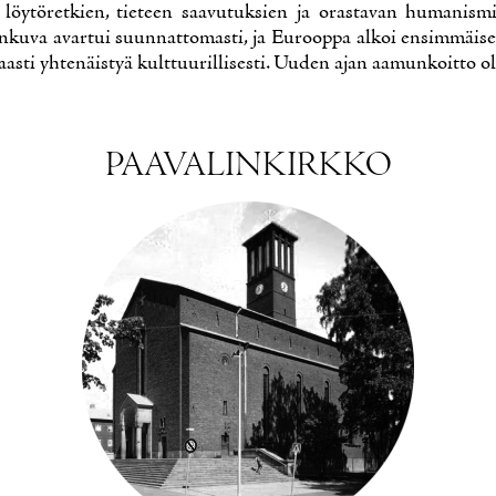
löy­tö­ret­kien, tie­teen saa­vu­tuk­sien ja oras­ta­van hu­ma­nis­
n­ku­va avar­tui suun­nat­to­mas­ti, ja Eu­roop­pa al­koi en­sim­mäi­s
as­ti yh­te­näis­tyä kult­tuu­ril­li­ses­ti. Uu­den ajan aa­mun­koit­to oli
PAA­VA­LIN­KIRK­KO