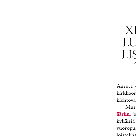
X
LU
LI
Au­ro­re –
kirk­koon
kieh­to­va
Musii
ää­riin
, j
kyl­läi­si
vuo­ro­pu­
lois­te­lia