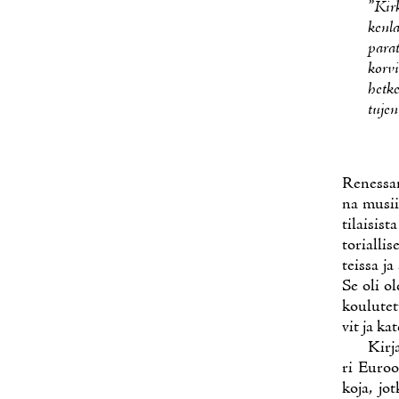
”Kir­k
ken­la
pa­ra­
kor­v
het­k
tu­je
Re­nes­san
na musii­k
ti­lai­sis
to­rial­li
teis­sa ja
Se oli ole
kou­lu­tet
vit ja ka­
Kir­j
ri Eu­roo
ko­ja, jot­