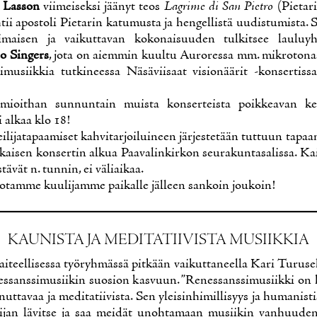
 Las­son
vii­mei­sek­si jää­nyt teos
Lagri­me di San Piet­ro
(Pie­ta­
tii apos­to­li Pie­ta­rin ka­tu­mus­ta ja hen­gel­lis­tä uu­dis­tu­mis­ta. Sy
i­mai­sen ja vai­kut­ta­van ko­ko­nai­suu­den tul­kit­see lau­lu­
no Sin­gers
, jo­ta on ai­em­min kuul­tu Au­ro­res­sa mm. mik­ro­to­naa
i­musiik­kia tut­ki­nees­sa Nä­sä­vii­saat vi­sio­nää­rit -kon­ser­tis
mioit­han sun­nun­tain muis­ta kon­ser­teis­ta poik­kea­van kel
i al­kaa klo 18!
ei­li­ja­ta­paa­mi­set kah­vi­tar­joi­lui­neen jär­jes­te­tään tut­tuun ta­p
kai­sen kon­ser­tin al­kua Paa­va­lin­kir­kon seu­ra­kun­ta­sa­lis­sa. K
­tä­vät n. tun­nin, ei vä­liai­kaa.
o­tam­me kuu­li­jam­me pai­kal­le jäl­leen san­koin jou­koin!
KAU­NIS­TA JA ME­DI­TA­TII­VIS­TA MUSIIK­KIA
ai­teel­li­ses­sa työ­ryh­mäs­sä pit­kään vai­kut­ta­neel­la Ka­ri Tu­ruse
nes­sans­si­musii­kin suo­sion kas­vuun. ”Re­nes­sans­si­musiik­ki on 
ut­ta­vaa ja me­di­ta­tii­vis­ta. Sen ylei­sin­hi­mil­li­syys ja hu­ma­nis­t
i­jan lä­vit­se ja saa mei­dät unoh­ta­maan musii­kin van­huu­de