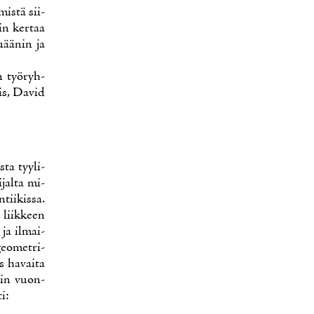
mis­tä sii­
kin ker­taa
u­ää­nin ja
en työ­ryh­
is, Da­vid
­ta tyy­li-
­jal­ta mi­
tii­kis­sa.
, liik­keen
 ja il­mai­
eo­met­ri­
 ha­vai­ta
tiin vuon­
ti: