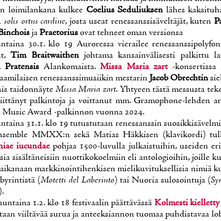
n loi­mi­lan­ka­na kul­kee
Coe­lius Se­du­liuk­sen
lä­hes kak­si­tu­h
 so­lis or­tus car­di­ne
, jos­ta useat re­nes­sans­si­sä­vel­tä­jät, ku­ten
Pa
Binc­hois
ja
Prae­to­rius
ovat teh­neet oman ver­sion­sa
an­tai­na 30.1. klo 19 Au­ro­res­sa vie­rai­lee re­nes­sans­si­po­ly­fo­
nut,
Tim Braitwait­hen
joh­ta­ma kan­sain­vä­li­ses­ti pal­kit­tu la
a Pra­ten­sis
Alan­ko­mais­ta.
Mis­sa Ma­ria zart
-kon­ser­tis­sa
aa­mi­lai­sen re­nes­sans­si­musii­kin mes­ta­rin
Jacob Obrech­tin
sie
is tai­don­näy­te
Mis­sa Ma­ria zart.
Yh­tyeen täs­tä mes­sus­ta te­ke
it­tä­nyt pal­kin­to­ja ja voit­ta­nut mm. Gra­mop­ho­ne-leh­den ar­
al Music Award -pal­kin­non vuon­na 2024.
n­tai­na 31.1. klo 19 tu­tus­tu­taan re­nes­sans­sin suo­sik­ki­sä­vel­m
n­semble MMXX:n se­kä Ma­tias Häk­ki­sen (kla­vi­kor­di) tul­ki
niae iucun­dae
poh­jaa 1500-lu­vul­la jul­kais­tui­hin, usei­den eri 
ia si­säl­tä­nei­siin nuot­ti­ko­koel­miin eli an­to­lo­gioi­hin, joil­le kus
 ai­ka­naan mark­ki­noin­ti­hen­ki­sen mie­li­ku­vi­tuk­sel­li­sia ni­miä
­by­rin­tis­tä (
Mo­tet­ti del La­be­rin­to
) tai Nuo­ria su­los­oin­tu­ja (
Sy
).
un­tai­na 1.2. klo 18 fes­ti­vaa­lin päät­tä­väs­sä
Kol­mes­ti kiel­let­t
­taan viil­tä­vää su­rua ja an­teek­sian­non tuo­maa puh­dis­ta­vaa lo