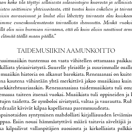
on ko­ko ti­la täyt­tyi sel­lai­ses­ta su­los­oin­tu­jen kuo­ros­ta ja sel­lai­sis­
is­ten soit­ti­mien yh­teis­soi­tos­ta, et­tä tun­tui kuin en­ke­lien ja tai­vaal
tii­sin au­vo­soin­nut ja lau­lut oli­si lä­he­tet­ty tai­vaas­ta alas kuis­k
iim­me en­nen­kuu­le­ma­ton­ta tai­vaal­lis­ta iha­nuut­ta. Min­kä vuok­si 
el­lä olin niin hur­mion rii­vaa­ma, et­tä oli kuin oli­sin naut­ti­nut ar­mo
n elä­mää tääl­lä maan pääl­lä.”
TAI­DE­MUSII­KIN AA­MUN­KOIT­TO
s­si­musii­kin tun­te­mus on vas­ta vä­hi­tel­len ot­ta­mas­sa paik­ka
il­lis­ta yleis­si­vis­tys­tä. Suu­rel­le ylei­söl­le ja suu­rim­mal­le osal
­ta musii­kin his­to­ria on al­ka­nut ba­ro­kis­ta. Re­nes­sans­si on kui­t
­se­na kau­te­na vä­hin­tään yh­tä mer­kit­tä­vä jak­so musii­kis­sa kuin
 ark­ki­teh­tuu­ris­sa­kin. Re­nes­sans­sis­sa tai­de­musii­kis­ta tu­li oma­
­mas­sa tai­teen it­sen­sä vuok­si. Musii­kis­ta tu­li op­pi­nei­den ja 
­tu­jen tai­det­ta. Se sym­bo­loi si­vis­tys­tä, val­taa ja vau­raut­ta. Ruh
te­draa­lit kä­vi­vät kil­paa ka­pel­lien­sa pa­rem­muu­des­ta.
a­pai­no­tai­don syn­ty­mi­nen mah­dol­lis­ti kir­jal­li­suu­den le­viä­mi
p­paa. Esiin nousi häm­mäs­tyt­tä­vä mää­rä tai­ta­via sä­vel­tä­jiä 
ka kil­pai­li­vat val­lan­pi­tä­jien suo­sios­ta ja kir­kol­li­sis­ta palk­kio