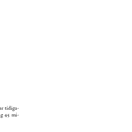
r ti­di­ga­
ing 45 mi­