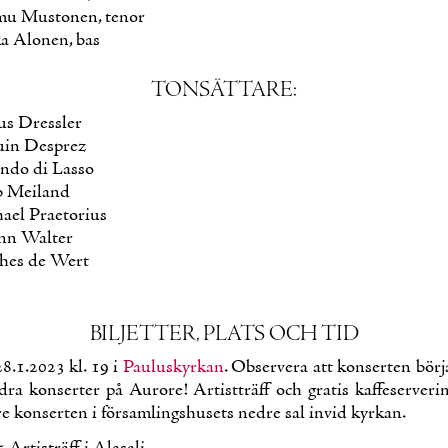
mu Mus­to­nen, te­nor
ka Alo­nen, bas
TON­SÄT­TA­RE:
us Dress­ler
uin Desprez
n­do di Las­so
b Mei­land
ael Prae­to­rius
ann Wal­ter
­hes de Wert
BIL­JET­TER, PLATS OCH TID
28.1.2023 kl. 19 i
Pau­lus­kyr­kan
. Ob­ser­ve­ra att kon­ser­ten bör­ja
dra kon­ser­ter på Au­ro­re! Ar­tistt­räff och gra­tis kaf­fe­ser­ve­r
­re kon­ser­ten i för­sam­lings­husets nedre sal in­vid kyr­kan.