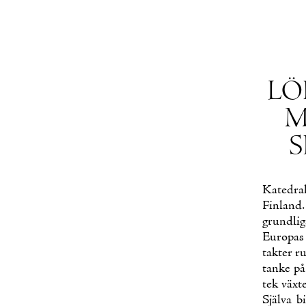
LÖR
M
S
Ka­te­dra
Fin­land.
grund­li­
Eu­ro­pas
tak­ter r
tan­ke på
tek väx­t
Själ­va b