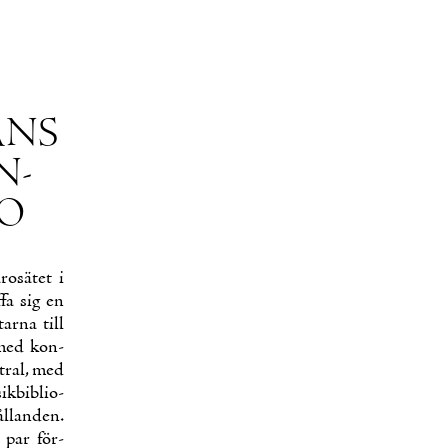
LANS
N­
BO
o­sä­tet i
­fa sig en
ar­na till
d med kon­
t­ral, med
k­bib­lio­
l­lan­den.
t par för­