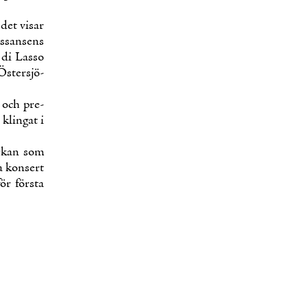
det vi­sar
äs­san­sens
 di Las­so
s­ters­jö­
k och pre­
klin­gat i
r­kan som
a kon­sert
ör förs­ta