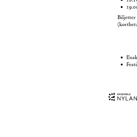
18.15
19.0
Bil­jet­te
(kort­be­t
Ens­
Fes­t