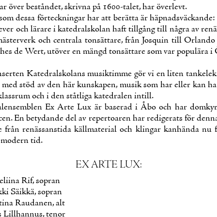
gar över bestån­det, skriv­na på 1600-ta­let, har över­levt.
om des­sa för­teck­nin­gar har att be­rät­ta är häp­nads­väc­kan­de: 
e­ver och lä­ra­re i ka­te­drals­ko­lan haft tillgång till nå­gra av re­n
mäs­ter­verk och cent­ra­la ton­sät­ta­re, från Josquin till Or­lan­do
hes de Wert, utö­ver en mängd ton­sät­ta­re som var po­pu­lä­ra i Ö
­ser­ten Ka­te­drals­ko­lans musik­tim­me gör vi en li­ten tan­ke­le
r, med stöd av den här kuns­ka­pen, musik som har el­ler kan ha 
lass­rum och i den ståt­li­ga ka­te­dra­len in­till.
a­len­semblen Ex Ar­te Lux är ba­se­rad i Åbo och har dom­ky
n. En be­ty­dan­de del av re­per­toa­ren har re­di­ge­rats för den­n
 från re­näs­sans­ti­da käll­ma­te­rial och klin­gar kan­hän­da nu f
 mo­dern tid.
EX AR­TE LUX:
­lii­na Rif, sopran
­ki Säik­kä, sopran
ti­na Rau­da­nen, alt
Lill­han­nus, te­nor