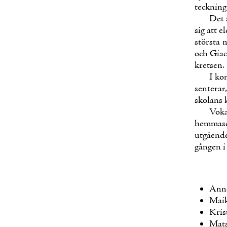
teck­nin­
Det s
sig att el
störs­ta 
och Giac­
kret­sen.
I kon
sen­te­ra
sko­lans k
Vo­k
hem­masce
utgåen­de
gån­gen i
An­ne
Maik
Kris­
Mats 