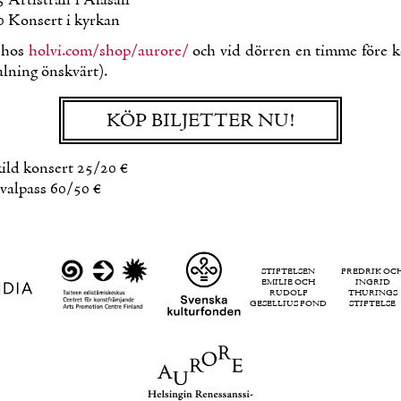
 Ar­ti­sträff i Ala­sa­li
0 Kon­sert i kyr­kan
r hos
holvi.​com/​shop/​aurore/​
och vid dör­ren en tim­me fö­re k
al­ning öns­kvärt).
KÖP BIL­JET­TER NU!
kild kon­sert 25/20 €
i­val­pass 60/50 €
STIFTELSEN
FREDRIK OC
EMILIE OCH
INGRID
RUDOLF
THURINGS
GESELLIUS FOND
STIFTELSE