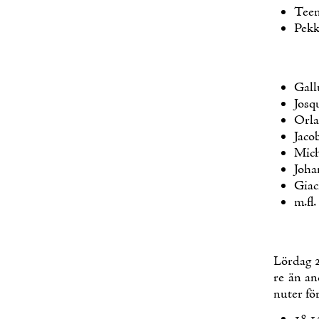
Tee­
Pek­
Gal­l
Josq
Or­la
Jaco
Mic­h
Jo­h
Giac
m.​fl.
Lör­dag 
re än an­
nu­ter fö