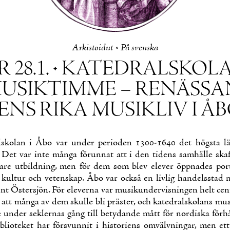
Ar­kis­toi­dut
•
På svens­ka
 28.1. • KA­TE­DRALS­KO­
USIK­TIM­ME – RE­NÄS­SA
ENS RI­KA MUSIKLIV I Å
ls­ko­lan i Åbo var un­der pe­rio­den 1300-1640 det högs­ta lä­r
 Det var in­te mån­ga fö­run­nat att i den ti­dens sam­häl­le skaf
ga­re ut­bild­ning, men för dem som blev ele­ver öpp­na­des por­t
 kul­tur och ve­tens­kap. Åbo var också en liv­lig han­delss­ta
unt Ös­ters­jön. För ele­ver­na var musi­kun­der­vis­nin­gen helt cen
 att mån­ga av dem skul­le bli präs­ter, och ka­te­drals­ko­lans musi
e un­der sekler­nas gång till be­ty­dan­de mått för nor­dis­ka förhå
ib­lio­te­ket har förs­vun­nit i his­to­riens om­välv­nin­gar, men et