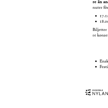
re än an­
nu­ter fö
17.15
18.0
Bil­jet­te
re kon­se
Ens­
Fes­t