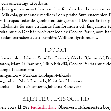
 och öm­se­si­digt ut­byt­ba­ra.
­dicis gam­bacon­sort har sam­lats för den här kon­ser­ten a
n-Mik­ko­la, grun­dan­de med­lem i den pris­be­lön­ta en­semblen
 Eu­ro­pas le­dan­de gam­bis­ter. Sån­gar­na i I Do­dici är för p
väl­be­kan­ta för si­na strå­lan­de framfö­ran­den och fängs­lan­de to
 vo­kal­musik. Det här pro­jek­tet leds av Geor­ge Par­ris, som har 
 se­dan barns­ben av att framfö­ra Wil­liam Byrds musik.
I DO­DICI
­len­semble – Linnéa Sundfær Cas­ser­ly, Sirk­ku Rin­ta­mä­ki, Da
­ton, Mats Lill­han­nus, Nii­lo Erk­ki­lä, Geor­ge Par­ris (musikle
Sam­po Haa­pa­nie­mi
ant­gam­ba – Mark­ku Luo­la­jan-Mik­ko­la
r­gam­ba – Mai­ja Lam­pe­la, Kris­tii­na Hir­vo­nen
am­ba – Hei­di Pel­to­nie­mi, Jo­han­na Rand­ve­re
BIL­JET­TER, PLATS OCH TID
29.1.2023
kl. 18
i
Pau­lus­kyr­kan
.
Ob­ser­ve­ra att kon­ser­ten bör­ja