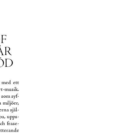
OF
 ÅR
DÖD
g med ett
rt-musik.
 som syf­
mil­jö­er,
er­na själ­
­ba, upps­
ch fra­se­
­te­ran­de