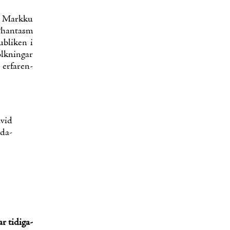
v Mark­ku
 Phan­tasm
ubli­ken i
lk­nin­gar
er­fa­ren­
­vid
­da­
r ti­di­ga­