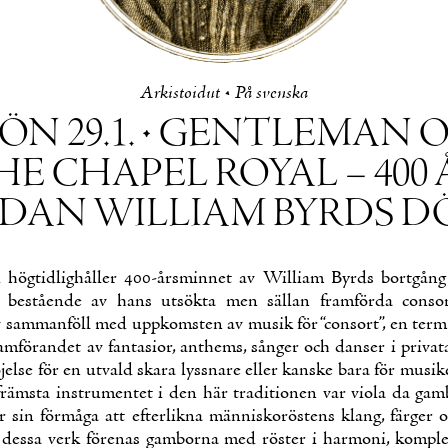
Ar­kis­toi­dut
•
På svens­ka
ÖN 29.1. • GENT­LE­MAN 
E CHA­PEL RO­Y­AL – 400
­DAN WIL­LIAM BYRDS 
i hög­tid­lighål­ler 400-års­min­net av Wil­liam Byrds bortgån
 beståen­de av hans ut­sök­ta men säl­lan framför­da con­so
v sam­manföll med upp­koms­ten av musik för “con­sort”, en term
mfö­ran­det av fan­ta­sior, ant­hems, sån­ger och dan­ser i pri­va­ta 
ö­jel­se för en ut­vald ska­ra lyss­na­re el­ler kans­ke ba­ra för musi­k
räms­ta in­stru­men­tet i den här tra­di­tio­nen var vio­la da gam
ör sin förmå­ga att ef­ter­lik­na män­nis­ko­rös­tens klang, fär­ger o
I des­sa verk fö­re­nas gam­bor­na med rös­ter i har­mo­ni, komplet