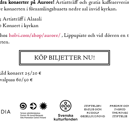
dra kon­ser­ter på Au­ro­re!
Ar­tistt­räff och gra­tis kaf­fe­ser­ve­
­re kon­ser­ten i för­sam­lings­husets nedre sal in­vid kyr­kan.
 Ar­ti­sträff i Ala­sa­li
0 Kon­sert i kyr­kan
r hos
holvi.​com/​shop/​aurore/​
, Lip­pu­pis­te och vid dör­ren en 
r­ten.
KÖP BIL­JET­TER NU!
kild kon­sert 25/20 €
i­val­pass 60/50 €
STIFTELSEN
FREDRIK OC
EMILIE OCH
INGRID
RUDOLF
THURINGS
GESELLIUS FOND
STIFTELSE