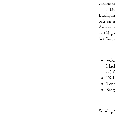
va­ran­dra
I Do
Luo­la­ja
och en av
Au­ro­re 
av ti­dig
het än­da
Vo­ka
Hacks
re), 
Dis­k
Te­no
Bas­g
Sön­dag 