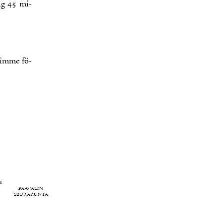
ring 45 mi­
tim­me fö­
H
PAAVALIN
SEURAKUNTA