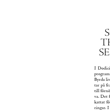
S
TH
SE
I Do­dic
pro­gram
Byrds li
tar på fra
till för­n
va. Det f
kat­tat f
rin­gar. 