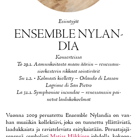
Esiin­ty­jät
EN­SEMBLE NY­LAN­
DIA
Kon­ser­teis­sa
To 29.1. Aa­mun­koi­tos­ta maan ää­riin – re­nes­sans­
sior­kes­te­rin rik­kaat soin­ti­vä­rit
Su 1.2. • Kol­mas­ti kiel­let­ty – Or­lan­do di Las­son
Lagri­me di San Piet­ro
La 31.1. Symp­ho­niae iucun­dae – re­nes­sans­sin pai­
ne­tut lau­lu­ko­koel­mat
Vuon­na 2009 pe­rus­tet­tu En­semble Ny­lan­dia on van­
han musii­kin kol­lek­tii­vi, jo­ka on tun­net­tu yl­lät­tä­vis­tä,
laa­duk­kais­ta ja ra­vis­te­le­vis­ta esi­tyk­sis­tään. Pe­rus­ta­ja­jä­
se­nen­sä, cem­ba­lis­ti
Ma­tias Häk­ki­sen
joh­dol­la ko­koon­