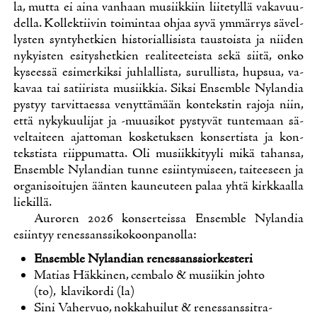
la, mut­ta ei ai­na van­haan musiik­kiin lii­te­tyl­lä va­ka­vuu­
del­la. Kol­lek­tii­vin toi­min­taa oh­jaa sy­vä ym­mär­rys sä­vel­
lys­ten syn­ty­het­kien his­to­rial­li­sis­ta taus­tois­ta ja nii­den
ny­kyis­ten esi­tys­het­kien rea­li­tee­teis­ta se­kä sii­tä, on­ko
ky­sees­sä esi­mer­kik­si juh­lal­lis­ta, su­rul­lis­ta, hup­sua, va­
ka­vaa tai sa­tii­ris­ta musiik­kia. Sik­si En­semble Ny­lan­dia
pys­tyy tar­vit­taes­sa ve­nyt­tä­mään kon­teks­tin ra­jo­ja niin,
et­tä ny­ky­kuu­li­jat ja -muusi­kot pys­ty­vät tun­te­maan sä­
vel­tai­teen ajat­to­man kos­ke­tuk­sen kon­ser­tis­ta ja kon­
teks­tis­ta riip­pu­mat­ta. Oli musiik­ki­tyy­li mi­kä ta­han­sa,
En­semble Ny­lan­dian tun­ne esiin­ty­mi­seen, tai­tee­seen ja
or­ga­ni­soi­tu­jen ään­ten kau­neu­teen pa­laa yh­tä kirk­kaal­la
lie­kil­lä.
Au­ro­ren 2026 kon­ser­teis­sa En­semble Ny­lan­dia
esiin­tyy re­nes­sans­si­ko­koon­pa­nol­la:
En­semble Ny­lan­dian re­nes­sans­sior­kes­te­ri
Ma­tias Häk­ki­nen, cem­ba­lo & musii­kin joh­to
(to), kla­vi­kor­di (la)
Si­ni Va­her­vuo, nok­ka­hui­lut & re­nes­sans­sit­ra­