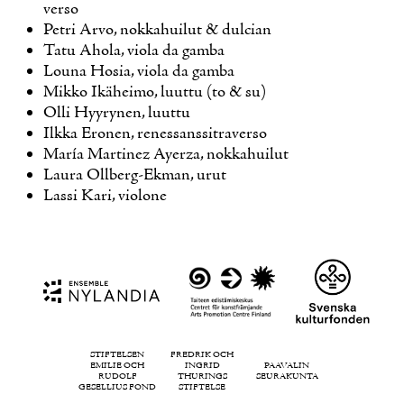
ver­so
Pet­ri Ar­vo, nok­ka­hui­lut & dulcian
Ta­tu Aho­la, vio­la da gam­ba
Lou­na Ho­sia, vio­la da gam­ba
Mik­ko Ikä­hei­mo, luut­tu (to & su)
Ol­li Hyy­ry­nen, luut­tu
Ilk­ka Ero­nen, re­nes­sans­sit­ra­ver­so
María Mar­ti­nez Ayerza, nok­ka­hui­lut
Lau­ra Oll­berg-Ek­man, urut
Las­si Ka­ri, vio­lo­ne
STIFTELSEN
FREDRIK OCH
EMILIE OCH
INGRID
PAAVALIN
RUDOLF
THURINGS
SEURAKUNTA
GESELLIUS FOND
STIFTELSE