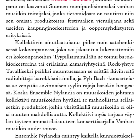
pa­no on kas­va­nut Suo­men mo­ni­puo­li­sim­mak­si van­han
musii­kin toi­mi­jak­si, jon­ka tie­to­tai­dos­ta on nau­tit­tu niin
sen omis­sa pro­duk­tois­sa, fes­ti­vaa­lien vie­rai­li­ja­na se­kä
usei­den kau­pun­gi­nor­kes­te­rien ja oop­pe­rayh­dis­tys­ten
esi­tyk­sis­sä.
Kol­lek­tii­vin ai­nut­laa­tui­suus pii­lee noin sa­ta­hen­ki­
ses­sä ko­koon­pa­nos­sa, jo­ka voi ja­kaan­tua lu­ke­mat­to­miin
eri ko­koon­pa­noi­hin. Tyy­pil­li­sim­mil­lään se toi­mii ba­rok­
kior­kes­te­ri­na tai eri­lai­si­na ka­ma­riyh­ty­ei­nä. Rock-yh­tye
Ta­val­li­sek­si pei­lik­si muun­tues­saan se esit­tää iki­vih­rei­tä
ra­dio­hit­te­jä ba­rok­ki­soit­ti­mil­la, ja Pyh Bach -kon­ser­teis­
sa se ve­nyt­tää so­vin­nai­sen tyy­lin ra­jo­ja ba­ro­kin hen­ges­
sä. Kos­ka En­semble Ny­lan­dia on muusi­koi­den joh­ta­ma
kol­lek­tii­vi muusi­koi­den hy­väk­si, se mah­dol­lis­taa sel­lai­
set­kin pro­duk­tiot, joi­hin yk­sit­täi­sil­lä muusi­koil­la ei oli­
si muu­ten mah­dol­li­suut­ta. Kol­lek­tii­vi myös tar­jo­aa väy­
län täy­teen am­mat­ti­lai­suu­teen kon­sert­ti­sar­jal­la Van­han
musii­kin uu­det toi­vot.
En­semble Ny­lan­dia esiin­tyy kai­kel­la kun­nioi­tuk­sel­