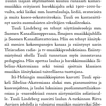
Tuu­lin laa­jaan oh­jel­mis­toon kuu­luu run­saas­ti ka­ma­ri­
musiik­kia eri­tyi­ses­ti ba­rok­kia­jal­ta se­kä 1900–2000-lu­
vuil­ta, se­kä li­säk­si mm. luut­tu­lau­lu­ja, lie­diä, ora­to­rioi­ta
ja mui­ta kuo­ro-or­kes­te­ri­teok­sia. Tuu­li on kan­tae­sit­tä­
nyt usei­ta suo­ma­lais­ten sä­vel­tä­jien vo­kaa­li­teok­sia.
Tuu­li Lin­de­berg on teh­nyt näyt­tä­mö­roo­le­ja mm.
Suo­men Kan­sal­li­soop­pe­ras­sa, Il­ma­joen musiik­ki­juh­lil­la
ja Suo­men Kan­sal­lis­teat­te­ris­sa. Hän on teh­nyt ää­ni­tyk­
siä mo­nien ko­koon­pa­no­jen kans­sa ja esiin­ty­nyt usein
Yleis­ra­dion ra­dio- ja tv-musiik­ki­pro­duk­tiois­sa. Esiin­ty­
mis­työn­sä ohel­la Tuu­li tun­ne­taan myös in­nos­ta­va­na
pe­da­go­gi­na. Hän opet­taa lau­lua ja ba­rok­ki­musiik­kia Si­
be­lius-Aka­te­mias­sa se­kä toi­mii ajoit­tain klas­si­sen
musii­kin ää­ni­tyk­sis­sä tai­teel­li­se­na tuot­ta­ja­na.
Itä-Hel­sin­gin musiik­kio­pis­ton kas­vat­ti Tuu­li opis­
ke­li Si­be­lius-Aka­te­mias­sa aluk­si mm. pia­non­soit­toa ja
kuo­ron­joh­toa, ja lau­loi lu­kui­sis­sa puo­liam­mat­ti­lais­kuo­
rois­sa ja -en­sembleis­sä en­nen siir­ty­mis­tään so­lis­tiu­ral­
le. Tuu­li Lin­de­berg suo­rit­ti lau­lun A-tut­kin­non Rit­va
Au­vi­sen joh­dol­la ja val­mis­tui musii­kin mais­te­rik­si Si­be­