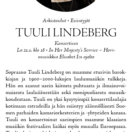
Ar­kis­toi­dut
•
Esiin­ty­jät
TUU­LI LIN­DE­BERG
Kon­ser­tis­sa
La 21.1. klo 18 • In Her Ma­jes­ty’s Ser­vice – Ho­vi­
musiik­kia Eli­sa­bet I:n ajal­ta
Sopraa­no Tuu­li Lin­de­berg on maam­me etu­ri­vin ba­rok­
kia­jan ja 1900–2000-lu­ku­jen lau­lu­musii­kin tulk­ke­ja.
Hän on saa­nut usein kii­tos­ta puh­taas­ta ja il­mai­su­voi­
mai­ses­ta lau­lu­ää­nes­tään se­kä mo­ni­puo­li­ses­ta muusik­
kou­des­taan. Tuu­li on yk­si ky­sy­tyim­piä kon­sert­ti­lau­la­jia
ko­ti­maan estra­deil­la ja hän esiin­tyy sään­nöl­li­ses­ti Suo­
men par­hai­den ka­ma­rior­kes­te­rien ja -yh­ty­ei­den kans­sa.
Tuu­li on kon­ser­toi­nut useim­pien maam­me klas­si­sen
musii­kin fes­ti­vaa­lien li­säk­si myös muu­al­la Eu­roo­pas­sa.