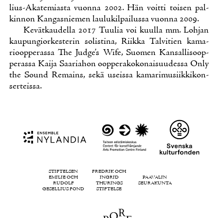
lius-Aka­te­mias­ta vuon­na 2002. Hän voit­ti toi­sen pal­
kin­non Kan­gas­nie­men lau­lu­kil­pai­lus­sa vuon­na 2009.
Ke­vät­kau­del­la 2017 Tuu­lia voi kuul­la mm. Loh­jan
kau­pun­gior­kes­te­rin so­lis­ti­na, Riik­ka Tal­vi­tien ka­ma­
rioop­pe­ras­sa The Jud­ge’s Wi­fe, Suo­men Kan­sal­li­soop­
pe­ras­sa Kai­ja Saa­ria­hon oop­pe­ra­ko­ko­nai­suu­des­sa On­ly
the Sound Re­mains, se­kä useis­sa ka­ma­ri­musiik­ki­kon­
ser­teis­sa.
STIFTELSEN
FREDRIK OCH
EMILIE OCH
INGRID
PAAVALIN
RUDOLF
THURINGS
SEURAKUNTA
GESELLIUS FOND
STIFTELSE