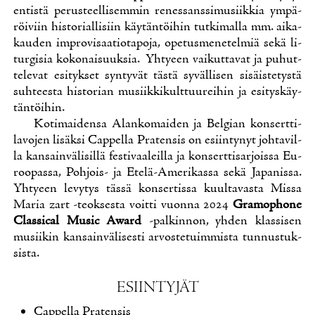
en­tis­tä pe­rus­teel­li­sem­min re­nes­sans­si­musiik­kia ym­pä­
röi­viin his­to­rial­li­siin käy­tän­töi­hin tut­ki­mal­la mm. ai­ka­
kau­den im­pro­vi­saa­tio­ta­po­ja, ope­tus­me­ne­tel­miä se­kä li­
tur­gi­sia ko­ko­nai­suuk­sia. Yh­tyeen vai­kut­ta­vat ja pu­hut­
te­le­vat esi­tyk­set syn­ty­vät täs­tä sy­väl­li­sen si­säis­te­tys­tä
suh­tees­ta his­to­rian musiik­ki­kult­tuu­rei­hin ja esi­tys­käy­
tän­töi­hin.
Ko­ti­mai­den­sa Alan­ko­mai­den ja Bel­gian kon­sert­ti­
la­vo­jen li­säk­si Cap­pel­la Pra­ten­sis on esiin­ty­nyt joh­ta­vil­
la kan­sain­vä­li­sil­lä fes­ti­vaa­leil­la ja kon­sert­ti­sar­jois­sa Eu­
roo­pas­sa, Poh­jois- ja Ete­lä-Ame­ri­kas­sa se­kä Ja­pa­nis­sa.
Yh­tyeen le­vy­tys täs­sä kon­ser­tis­sa kuul­ta­vas­ta Mis­sa
Ma­ria zart -teok­ses­ta voit­ti vuon­na 2024
Gra­mop­ho­ne
Clas­sical Music Award
-pal­kin­non, yh­den klas­si­sen
musii­kin kan­sain­vä­li­ses­ti ar­vos­te­tuim­mis­ta tun­nus­tuk­
sis­ta.
ESIIN­TY­JÄT
Cap­pel­la Pra­ten­sis