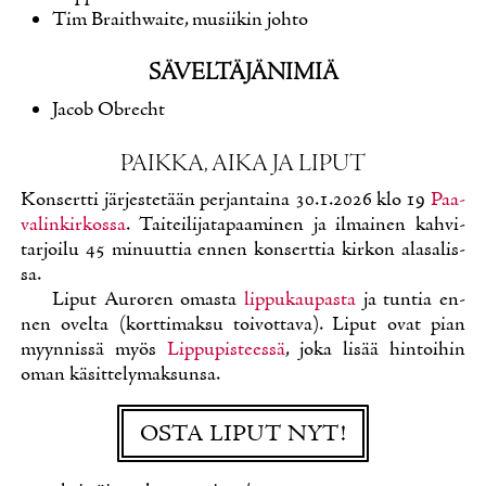
Tim Braithwai­te, musii­kin joh­to
SÄ­VEL­TÄ­JÄ­NI­MIÄ
Jacob Obrecht
PAIK­KA, AI­KA JA LI­PUT
Kon­sert­ti jär­jes­te­tään per­jan­tai­na 30.1.2026 klo 19
Paa­
va­lin­kir­kos­sa
. Tai­tei­li­ja­ta­paa­mi­nen ja il­mai­nen kah­vi­
tar­joi­lu 45 mi­nuut­tia en­nen kon­sert­tia kir­kon ala­sa­lis­
sa.
Li­put Au­ro­ren omas­ta
lip­pu­kau­pas­ta
ja tun­tia en­
nen ovel­ta (kort­ti­mak­su toi­vot­ta­va). Li­put ovat pian
myyn­nis­sä myös
Lip­pu­pis­tees­sä
, jo­ka li­sää hin­toi­hin
oman kä­sit­te­ly­mak­sun­sa.
OS­TA LI­PUT NYT!