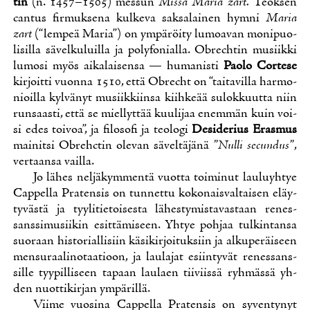
tin
(n. 1457–1505) mes­sun
Mis­sa Ma­ria zart.
Teok­sen
can­tus fir­muk­se­na kul­ke­va sak­sa­lai­nen hym­ni
Ma­ria
zart
(“lem­peä Ma­ria”) on ym­pä­röi­ty lu­moa­van mo­ni­puo­
li­sil­la sä­vel­ku­luil­la ja po­ly­fo­nial­la. Obrech­tin musiik­ki
lu­mo­si myös ai­ka­lai­sen­sa — hu­ma­nis­ti
Pao­lo Cor­te­se
kir­joit­ti vuon­na 1510, et­tä Obrecht on “tai­ta­vil­la har­mo­
nioil­la kyl­vä­nyt musiik­kiin­sa kiih­ke­ää su­lok­kuut­ta niin
run­saas­ti, et­tä se miel­lyt­tää kuu­li­jaa enem­män kuin voi­
si edes toi­voa”, ja fi­lo­so­fi ja teo­lo­gi
De­si­de­rius Eras­mus
mai­nit­si Obrehc­tin ole­van sä­vel­tä­jä­nä
”Nul­li secun­dus”
,
ver­taan­sa vail­la.
Jo lä­hes nel­jä­kym­men­tä vuot­ta toi­mi­nut lau­lu­yh­tye
Cap­pel­la Pra­ten­sis on tun­net­tu ko­ko­nais­val­tai­sen eläy­
ty­väs­tä ja tyy­li­tie­toi­ses­ta lä­hes­ty­mis­ta­vas­taan re­nes­
sans­si­musii­kin esit­tä­mi­seen. Yh­tye poh­jaa tul­kin­tan­sa
suo­raan his­to­rial­li­siin kä­si­kir­joi­tuk­siin ja al­ku­pe­räi­seen
men­su­raa­li­no­taa­tioon, ja lau­la­jat esiin­ty­vät re­nes­sans­
sil­le tyy­pil­li­seen ta­paan lau­laen tii­viis­sä ryh­mäs­sä yh­
den nuot­ti­kir­jan ym­pä­ril­lä.
Vii­me vuo­si­na Cap­pel­la Pra­ten­sis on sy­ven­ty­nyt