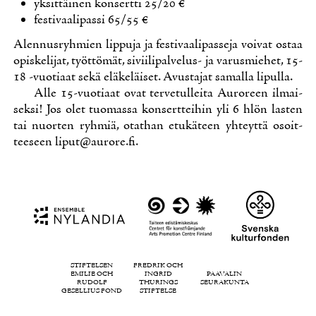
yk­sit­täi­nen kon­sert­ti 25/20 €
fes­ti­vaa­li­pas­si 65/55 €
Alen­nus­ryh­mien lip­pu­ja ja fes­ti­vaa­li­pas­se­ja voi­vat os­taa
opis­ke­li­jat, työt­tö­mät, si­vii­li­pal­ve­lus- ja va­rus­mie­het, 15-
18 -vuo­ti­aat se­kä elä­ke­läi­set. Avus­ta­jat sa­mal­la li­pul­la.
Al­le 15-vuo­ti­aat ovat ter­ve­tul­lei­ta Au­ro­reen il­mai­
sek­si! Jos olet tuo­mas­sa kon­sert­tei­hin yli 6 hlön las­ten
tai nuor­ten ryh­miä, otat­han etu­kä­teen yh­teyt­tä osoit­
tee­seen liput@​aurore.​fi.
STIFTELSEN
FREDRIK OCH
EMILIE OCH
INGRID
PAAVALIN
RUDOLF
THURINGS
SEURAKUNTA
GESELLIUS FOND
STIFTELSE