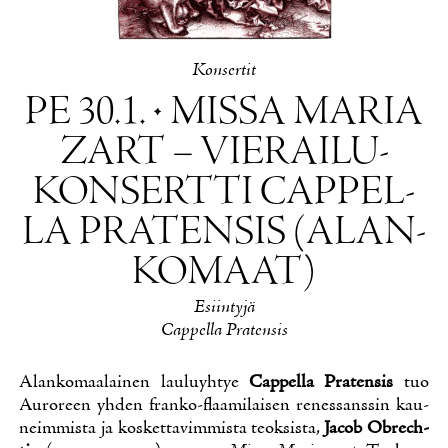
Kon­ser­tit
PE 30.1. • MIS­SA MA­RIA
ZART – VIE­RAI­LU­
KON­SERT­TI CAP­PEL­
LA PRA­TEN­SIS (ALAN­
KO­MAAT)
Esiin­ty­jä
Cap­pel­la Pra­ten­sis
Alan­ko­maa­lai­nen lau­lu­yh­tye
Cap­pel­la Pra­ten­sis
tuo
Au­ro­reen yh­den fran­ko-flaa­mi­lai­sen re­nes­sans­sin kau­
neim­mis­ta ja kos­ket­ta­vim­mis­ta teok­sis­ta,
Jacob Obrech­