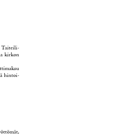
. Tai­tei­li­
tia kir­kon
­ti­mak­su
sää hin­toi­
yöt­tö­mät,