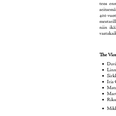
teos en­
seit­se­mä
400 vuot­
mes­ta­ril
niin ikää
vas­ta­kai
The Vicen
Da­v
Linn
Sirk­
Iris
Mats
Mart­
Ri­ku
Mik­k