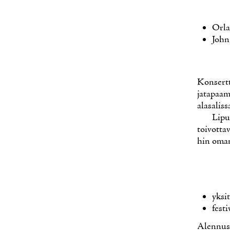
Or­la
John
Kon­sert­
ja­ta­paa­
ala­sa­lis­s
Li­p
toi­vot­t
hin oman 
yk­si
fes­ti
Alen­nus­r