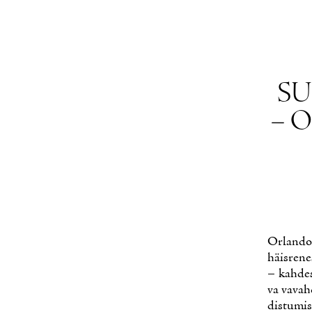
SU
– O
Or­lan­d
häis­re­ne
– kah­des­
va va­vah­
dis­tu­mi