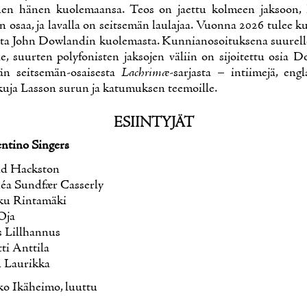
nen hä­nen kuo­le­maan­sa. Teos on jaet­tu kol­meen jak­soon, k
n osaa, ja la­val­la on seit­se­män lau­la­jaa. Vuon­na 2026 tu­lee ku
ta John Dow­lan­din kuo­le­mas­ta. Kun­nia­no­soi­tuk­se­na suu­rel­l
­le, suur­ten po­ly­fo­nis­ten jak­so­jen vä­liin on si­joi­tet­tu osia 
n seit­se­män-osai­ses­ta
Lachrimæ
-sar­jas­ta – in­tii­me­jä, englan
­ku­ja Las­son su­run ja ka­tu­muk­sen tee­moil­le.
ESIIN­TY­JÄT
­ti­no Sin­gers
id Hacks­ton
éa Sundfær Cas­ser­ly
ku Rin­ta­mä­ki
 Oja
 Lill­han­nus
ti Ant­ti­la
 Lau­rik­ka
o Ikä­hei­mo, luut­tu