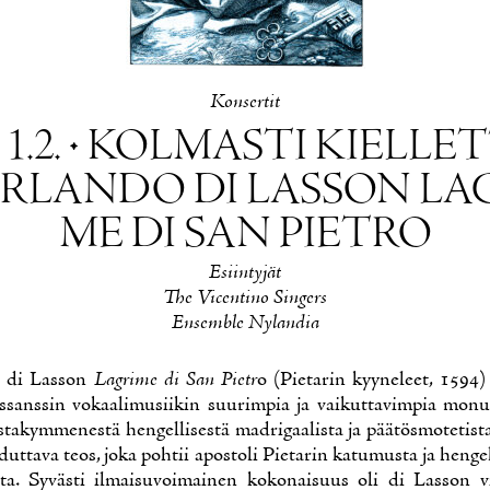
Kon­ser­tit
 1.2. • KOL­MAS­TI KIEL­LET
R­LAN­DO DI LAS­SON LA
ME DI SAN PIET­RO
Esiin­ty­jät
The Vicen­ti­no Sin­gers
En­semble Ny­lan­dia
o di Las­son
Lagri­me di San Pietr
o (Pie­ta­rin kyy­ne­leet, 159
s­sans­sin vo­kaa­li­musii­kin suu­rim­pia ja vai­kut­ta­vim­pia mo­nu
ta­kym­me­nes­tä hen­gel­li­ses­tä madri­gaa­lis­ta ja pää­tös­mo­te­tis­
dut­ta­va teos, jo­ka poh­tii apos­to­li Pie­ta­rin ka­tu­mus­ta ja hen­gel
s­ta. Sy­väs­ti il­mai­su­voi­mai­nen ko­ko­nai­suus oli di Las­son v