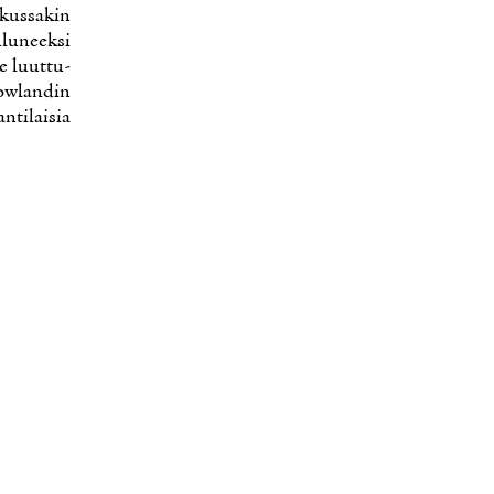
us­sa­kin
­lu­neek­si
e luut­tu­
Dow­lan­din
­ti­lai­sia