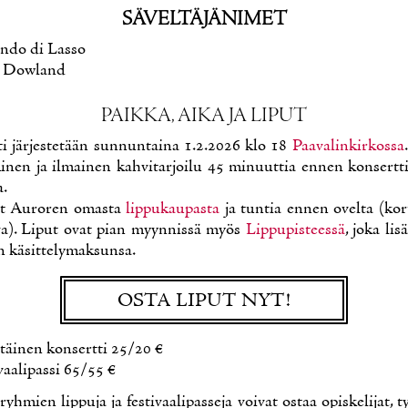
SÄ­VEL­TÄ­JÄ­NI­MET
n­do di Las­so
 Dow­land
PAIK­KA, AI­KA JA LI­PUT
ti jär­jes­te­tään sun­nun­tai­na 1.2.2026 klo 18
Paa­va­lin­kir­kos­sa
mi­nen ja il­mai­nen kah­vi­tar­joi­lu 45 mi­nuut­tia en­nen kon­sert­
a.
ut Au­ro­ren omas­ta
lip­pu­kau­pas­ta
ja tun­tia en­nen ovel­ta (kort
a­va). Li­put ovat pian myyn­nis­sä myös
Lip­pu­pis­tees­sä
, jo­ka li­
kä­sit­te­ly­mak­sun­sa.
OS­TA LI­PUT NYT!
t­täi­nen kon­sert­ti 25/20 €
­vaa­li­pas­si 65/55 €
yh­mien lip­pu­ja ja fes­ti­vaa­li­pas­se­ja voi­vat os­taa opis­ke­li­jat, t