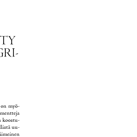
­TY
GRI­
4) on myö­
­ment­te­ja
ta koos­tu­
­lis­tä uu­
ii­mei­nen