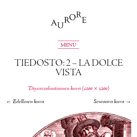
MENU
TIE­DOS­TO: 2 – LA DOLCE
VIS­TA
Täy­si­re­so­luu­tioi­nen ku­va (1200 × 1200)
←
Edellinen kuva
Seuraava kuva
→