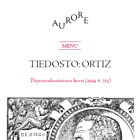
MENU
TIE­DOS­TO: OR­TIZ
Täy­si­re­so­luu­tioi­nen ku­va (1024 × 721)