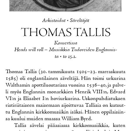
Ar­kis­toi­dut
•
Sä­vel­tä­jät
THO­MAS TAL­LIS
Kon­ser­tis­sa
Heads will roll – Musiik­kia Tu­do­rei­den Englan­nis­
ta • to 15.1.
Tho­mas Tal­lis (30. tam­mi­kuu­ta 1505–23. mar­ras­kuu­ta
1585) oli englan­ti­lai­nen sä­vel­tä­jä. Hän toi­mi ur­ku­ri­na
Walt­ha­min apot­ti­luos­ta­ris­sa vuo­si­na 1536–40, ja pal­ve­
li myös Englan­nin mo­nark­kien Hen­rik VIII:n, Ed­vard
VI:n ja Eli­sa­bet I:n ho­viur­ku­ri­na. Us­kon­puh­dis­tuk­sen
ris­ti­rii­tai­seen mai­se­maan si­joit­tu­vaa Tal­li­sia on kut­sut­
tu Englan­nin kirk­ko­musii­kin isäk­si. Hä­nen op­pi­lai­siin­
sa kuu­lui mui­den muas­sa Wil­liam Byrd.
Tal­lis sä­vel­si pää­asias­sa kirk­ko­musiik­kia, ku­ten