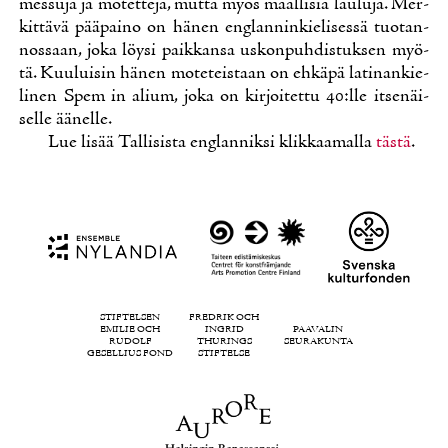
mes­su­ja ja mo­tet­te­ja, mut­ta myös maal­li­sia lau­lu­ja. Mer­
kit­tä­vä pää­pai­no on hä­nen englan­nin­kie­li­ses­sä tuo­tan­
nos­saan, jo­ka löy­si paik­kan­sa us­kon­puh­dis­tuk­sen myö­
tä. Kuu­lui­sin hä­nen mo­te­teis­taan on eh­kä­pä la­ti­nan­kie­
li­nen Spem in alium, jo­ka on kir­joi­tet­tu 40:lle it­se­näi­
sel­le ää­nel­le.
Lue li­sää Tal­li­sis­ta englan­nik­si klik­kaa­mal­la
täs­tä
.
STIFTELSEN
FREDRIK OCH
EMILIE OCH
INGRID
PAAVALIN
RUDOLF
THURINGS
SEURAKUNTA
GESELLIUS FOND
STIFTELSE