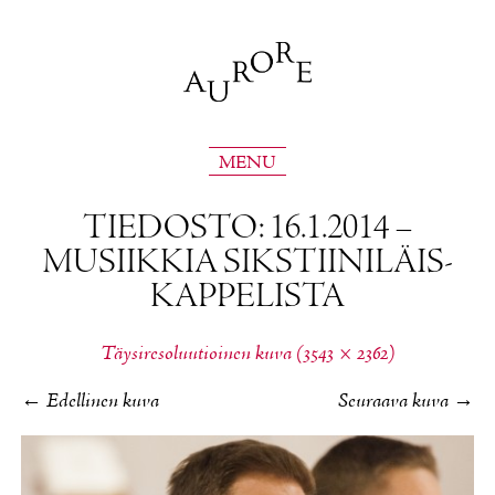
MENU
TIE­DOS­TO: 16.1.2014 –
MUSIIK­KIA SIKS­TII­NI­LÄIS­
KAP­PE­LIS­TA
Täy­si­re­so­luu­tioi­nen ku­va (3543 × 2362)
←
Edellinen kuva
Seuraava kuva
→