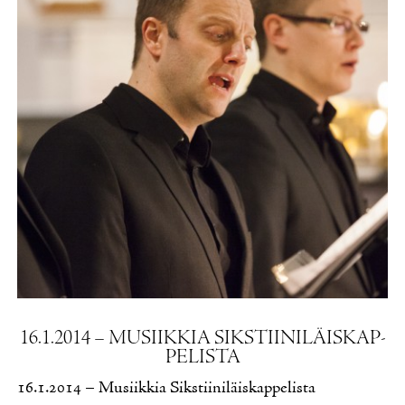
16.1.2014 – MUSIIK­KIA SIKS­TII­NI­LÄIS­KAP­
PE­LIS­TA
16.1.2014 – Musiik­kia Siks­tii­ni­läis­kap­pe­lis­ta