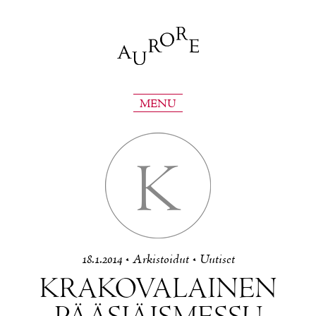
MENU
K
18.1.2014
•
Ar­kis­toi­dut
•
Uu­ti­set
KRA­KO­VA­LAI­NEN