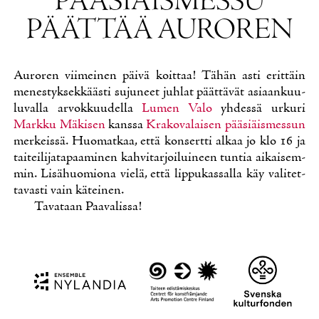
PÄÄ­SIÄIS­MES­SU
PÄÄT­TÄÄ AU­RO­REN
Au­ro­ren vii­mei­nen päi­vä koit­taa! Tä­hän as­ti erit­täin
me­nes­tyk­sek­kääs­ti su­ju­neet juh­lat päät­tä­vät asi­aan­kuu­
lu­val­la ar­vok­kuu­del­la
Lu­men Va­lo
yh­des­sä ur­ku­ri
Mark­ku Mä­ki­sen
kans­sa
Kra­ko­va­lai­sen pää­siäis­mes­sun
mer­keis­sä. Huo­mat­kaa, et­tä kon­sert­ti al­kaa jo klo 16 ja
tai­tei­li­ja­ta­paa­mi­nen kah­vi­tar­joi­lui­neen tun­tia ai­kai­sem­
min. Li­sä­huo­mio­na vie­lä, et­tä lip­pu­kas­sal­la käy va­li­tet­
ta­vas­ti vain kä­tei­nen.
Ta­va­taan Paa­va­lis­sa!