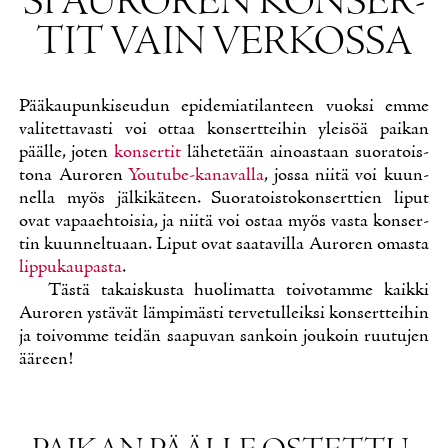
SI AU­RO­REN KON­SER­
TIT VAIN VER­KOS­SA
Pää­kau­pun­ki­seu­dun epi­de­mia­ti­lan­teen vuok­si em­me
va­li­tet­ta­vas­ti voi ot­taa kon­sert­tei­hin ylei­söä pai­kan
pääl­le, jo­ten
kon­ser­tit
lä­he­te­tään ai­noas­taan suo­ra­tois­
to­na Au­ro­ren
You­tu­be-ka­na­val­la
, jos­sa nii­tä voi kuun­
nel­la myös jäl­ki­kä­teen. Suo­ra­tois­to­kon­sert­tien li­put
ovat va­paa­eh­toi­sia, ja nii­tä voi os­taa myös vas­ta kon­ser­
tin kuun­nel­tu­aan. Li­put ovat saa­ta­vil­la Au­ro­ren omas­ta
lip­pu­kau­pas­ta
.
Täs­tä ta­kais­kus­ta huo­li­mat­ta toi­vo­tam­me kaik­ki
Au­ro­ren ys­tä­vät läm­pi­mäs­ti ter­ve­tul­leik­si kon­sert­tei­hin
ja toi­vom­me tei­dän saa­pu­van san­koin jou­koin ruu­tu­jen
ää­reen!