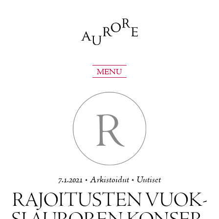
MENU
R
7.1.2021
•
Ar­kis­toi­dut
•
Uu­ti­set
RA­JOI­TUS­TEN VUOK­