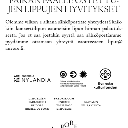
PAI­KAN PÄÄL­LE OS­TET­TU­
JEN LIP­PU­JEN HY­VI­TYK­SET
Olem­me vii­kon 2 ai­ka­na säh­kö­pos­tit­se yh­tey­des­sä kaik­
kiin kon­sert­ti­li­pun os­ta­nei­siin li­pun hin­nan pa­lau­tuk­
ses­ta. Jos et saa jos­ta­kin syys­tä saa säh­kö­pos­tiam­me,
pyy­däm­me ot­ta­maan yh­teyt­tä osoit­tee­seen liput@​
aurore.​fi.
STIFTELSEN
FREDRIK OCH
EMILIE OCH
INGRID
PAAVALIN
RUDOLF
THURINGS
SEURAKUNTA
GESELLIUS FOND
STIFTELSE