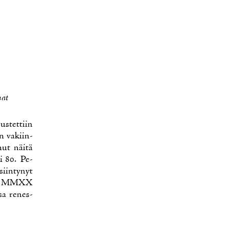
mat
rus­tet­tiin
an va­kiin­
nut näi­tä
yli 80. Pe­
iin­ty­nyt
l­la MMXX
­sa re­nes­