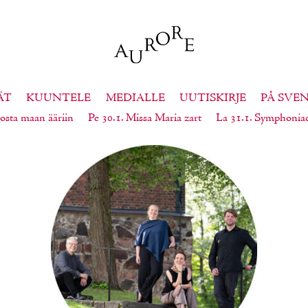
ÄT
KUUNTELE
MEDIALLE
UUTISKIRJE
PÅ SVE
osta maan ääriin
Pe 30.1. Missa Maria zart
La 31.1. Symphonia