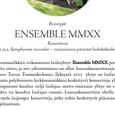
Esiin­ty­jät
EN­SEMBLE MMXX
Kon­ser­tis­sa
 31.1. Symp­ho­niae iucun­dae – re­nes­sans­sin pai­ne­tut lau­lu­ko­koel­
­si­musiik­kiin eri­kois­tu­nut lau­lu­yh­tye
En­semble MMXX
pe­
t­ta sit­ten, ja sen ydin­toi­min­taa on ol­lut lou­nas­kon­sert­ti­sar­j
­nen Tu­run Tuo­mio­kir­kos­sa. Syk­sys­tä 2021 yh­tye on lau­la­
s­sin po­ly­fo­ni­seen kirk­ko­musiik­kiin kes­kit­ty­viä kon­sert­te­ja 
on­pa­noon kuu­luu nel­jä lau­la­jaa, mut­ta toi­si­naan yh­tye on es
­den tai kuu­den lau­la­jan voi­min. Lou­nas­kon­sert­tien ohe
ä myös laa­jem­pia kon­sert­te­ja, jot­ka ne­kin kes­kit­ty­vät pää­asias
jel­mis­toon.