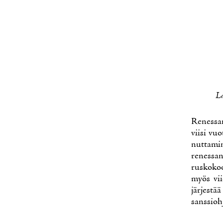
La
Re­nes­san
vii­si vuo
nut­ta­mi
re­nes­san
rus­ko­ko
myös vii
jär­jes­tä
sans­sioh­