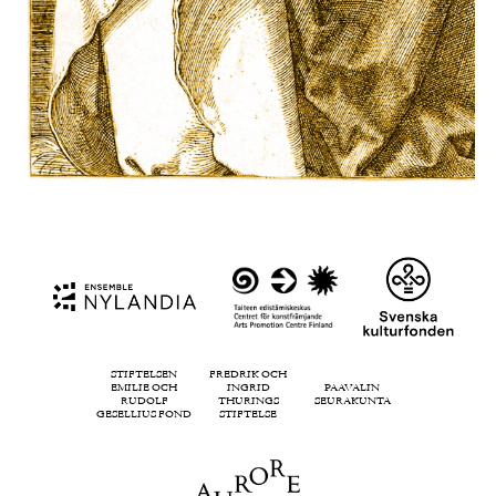
STIFTELSEN
FREDRIK OCH
EMILIE OCH
INGRID
PAAVALIN
RUDOLF
THURINGS
SEURAKUNTA
GESELLIUS FOND
STIFTELSE