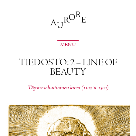
MENU
TIE­DOS­TO: 2 – LI­NE OF
BEAU­TY
Täy­si­re­so­luu­tioi­nen ku­va (1104 × 1500)