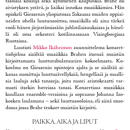
ta­soi­sia kou­lu­ja se­kä kym­me­nen kau­pun­kia. Bra­he oli
si­vis­tyk­sen ys­tä­vä, ja li­säk­si in­no­kas musiik­ki­mies. Hän
opis­ke­li Gies­se­nin yli­opis­tos­sa Sak­sas­sa mui­den op­piai­
nei­den ohel­la luu­tun­soit­toa, musii­kil­la oli ai­na tär­keä
roo­li hä­nen jär­jes­tä­mis­sään juh­la­ti­lai­suuk­sis­sa ja hä­nel­
lä oli oma or­kes­te­ri ko­ti­lin­nas­saan Vi­sing­bor­gis­sa
Ruot­sis­sa.
Luu­tis­ti
Mik­ko Ikä­hei­mon
suun­nit­te­le­ma kon­sert­
tioh­jel­ma si­säl­tää musiik­kia Bra­hen it­sen­sä muis­tiin
kir­joit­ta­mas­ta luut­tu­ta­bu­la­tuu­rien ko­koel­mas­ta. Ko­
koel­ma on Gies­se­nin opin­to­jen ajal­ta ja se si­säl­tää ai­
kan­sa suo­sit­tu­ja luut­tusä­vel­lyk­siä, hen­gel­li­siä ja maal­li­
sia lau­lu­ja se­kä tans­se­ja, joi­ta nuo­ri aris­to­kraat­ti var­
mas­ti it­se­kin ho­veis­sa tans­si. Kon­ser­tis­sa musiik­kia
kuul­laan en­semble-ver­sioi­na ja sopraa­no Jo­han­na Iso­
kos­ken lau­la­ma­na – se­kä luut­tusoo­loi­na, eli sii­nä muo­
dos­sa jos­sa Bra­he teok­set muis­tiin kir­joit­ti.
PAIK­KA, AI­KA JA LI­PUT