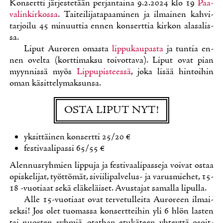
Kon­sert­ti jär­jes­te­tään per­jan­tai­na 9.2.2024 klo 19
Paa­
va­lin­kir­kos­sa
. Tai­tei­li­ja­ta­paa­mi­nen ja il­mai­nen kah­vi­
tar­joi­lu 45 mi­nuut­tia en­nen kon­sert­tia kir­kon ala­sa­lis­
sa.
Li­put Au­ro­ren omas­ta
lip­pu­kau­pas­ta
ja tun­tia en­
nen ovel­ta (kort­ti­mak­su toi­vot­ta­va). Li­put ovat pian
myyn­nis­sä myös
Lip­pu­pis­tees­sä
, jo­ka li­sää hin­toi­hin
oman kä­sit­te­ly­mak­sun­sa.
OS­TA LI­PUT NYT!
yk­sit­täi­nen kon­sert­ti 25/20 €
fes­ti­vaa­li­pas­si 65/55 €
Alen­nus­ryh­mien lip­pu­ja ja fes­ti­vaa­li­pas­se­ja voi­vat os­taa
opis­ke­li­jat, työt­tö­mät, si­vii­li­pal­ve­lus- ja va­rus­mie­het, 15-
18 -vuo­ti­aat se­kä elä­ke­läi­set. Avus­ta­jat sa­mal­la li­pul­la.
Al­le 15-vuo­ti­aat ovat ter­ve­tul­lei­ta Au­ro­reen il­mai­
sek­si! Jos olet tuo­mas­sa kon­sert­tei­hin yli 6 hlön las­ten
tai nuor­ten ryh­miä, otat­han etu­kä­teen yh­teyt­tä osoit­