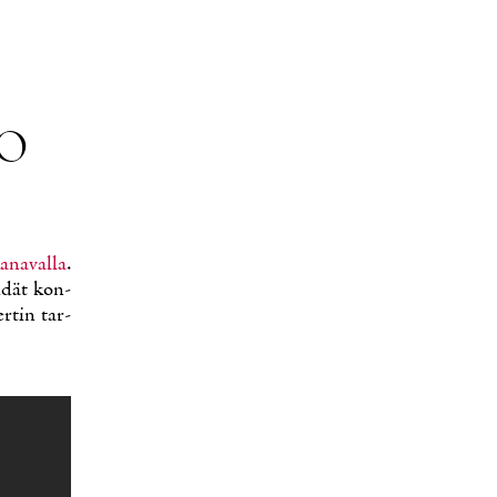
TO
­na­val­la
.
i­dät kon­
er­tin tar­