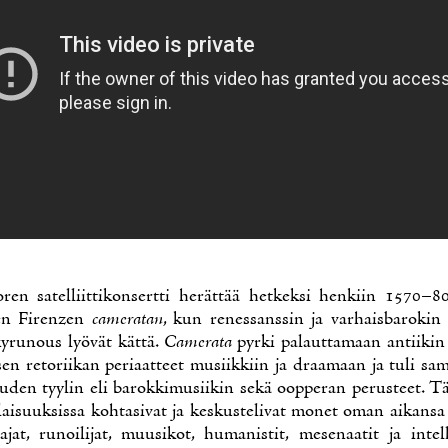
­ren sa­tel­liit­ti­kon­sert­ti he­rät­tää het­kek­si hen­kiin 1570–80
een Fi­renzen
ca­me­ra­tan
, kun re­nes­sans­sin ja var­hais­ba­ro­kin
ky­ru­nous lyö­vät kät­tä.
Ca­me­ra­ta
pyr­ki pa­laut­ta­maan an­tii­kin
­sen re­to­rii­kan pe­ri­aat­teet musiik­kiin ja draa­maan ja tu­li sa­
u­den tyy­lin eli ba­rok­ki­musii­kin se­kä oop­pe­ran pe­rus­teet. 
­lai­suuk­sis­sa koh­ta­si­vat ja kes­kus­te­li­vat mo­net oman ai­kan­s
­ta­jat, ru­noi­li­jat, muusi­kot, hu­ma­nis­tit, me­se­naa­tit ja in­tel­l