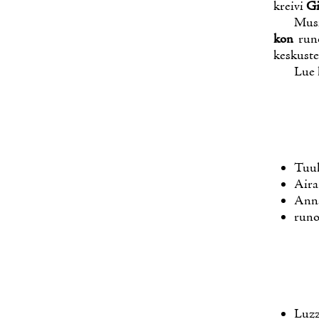
krei­vi
Gi
Musii
kon
ru­no
kes­kus­te
Lue l
Tuu­l
Ai­ra
An­n
ru­noi
Luzz