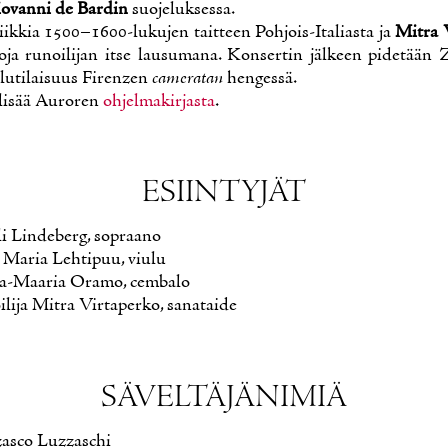
o­van­ni de Bar­din
suo­je­luk­ses­sa.
k­kia 1500–1600-lu­ku­jen tait­teen Poh­jois-Ita­lias­ta ja
Mit­ra V
­ja ru­noi­li­jan it­se lausu­ma­na. Kon­ser­tin jäl­keen pi­de­tään 
­lu­ti­lai­suus Fi­renzen
ca­me­ra­tan
hen­ges­sä.
i­sää Au­ro­ren
oh­jel­ma­kir­jas­ta
.
ESIIN­TY­JÄT
i Lin­de­berg, sopraa­no
 Ma­ria Leh­ti­puu, viu­lu
a-Maa­ria Ora­mo, cem­ba­lo
­li­ja Mit­ra Vir­ta­per­ko, sa­na­tai­de
SÄ­VEL­TÄ­JÄ­NI­MIÄ
asco Luzzaschi