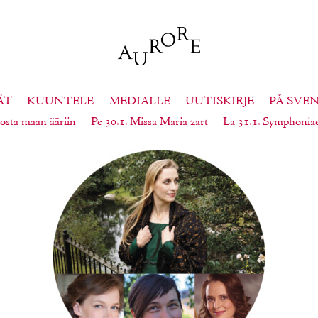
ÄT
KUUNTELE
MEDIALLE
UUTISKIRJE
PÅ SVE
osta maan ääriin
Pe 30.1. Missa Maria zart
La 31.1. Symphonia