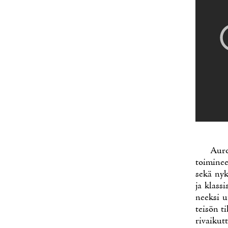
Au­ro
toi­mi­n
se­kä ny­
ja klas­si
neek­si u
tei­sön ti
ri­vai­kut