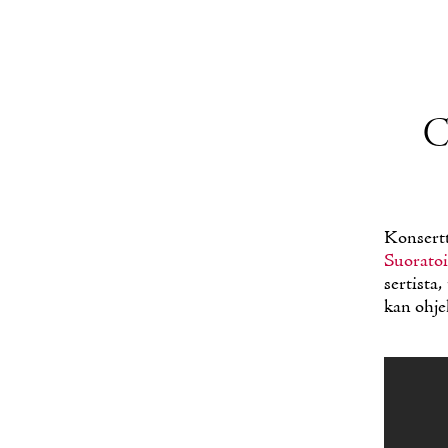
C
Kon­sert
Suo­ra­toi
ser­tis­ta
kan oh­jel