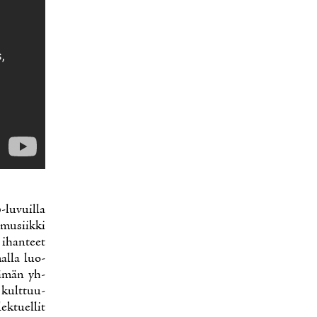
-lu­vuil­la
 musiik­ki
 ihan­teet
mal­la luo­
Tä­män yh­
a kult­tuu­
ek­tuel­lit