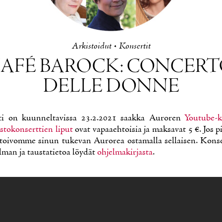
Ar­kis­toi­dut
•
Kon­ser­tit
AFÉ BA­ROCK: CONCER­
DEL­LE DON­NE
­ti on kuun­nel­ta­vis­sa 23.2.2021 saak­ka Au­ro­ren
You­tu­be-ka
s­to­kon­sert­tien li­put
ovat va­paa­eh­toi­sia ja mak­sa­vat 5 €. Jos p
, toi­vom­me si­nun tu­ke­van Au­ro­rea os­ta­mal­la sel­lai­sen. Kon­s
­man ja taus­ta­tie­toa löy­dät
oh­jel­ma­kir­jas­ta
.