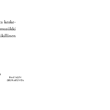
­ta kes­ke­
u­musiik­ki
­kil­li­nen
H
PAAVALIN
SEURAKUNTA