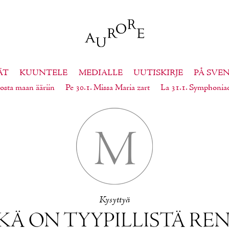
ÄT
KUUNTELE
MEDIALLE
UUTISKIRJE
PÅ SVE
osta maan ääriin
Pe 30.1. Missa Maria zart
La 31.1. Symphonia
M
Ky­syt­tyä
KÄ ON TYY­PIL­LIS­TÄ RE­