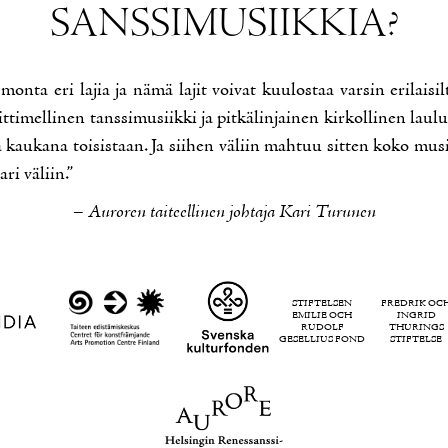
SANS­SI­MUSIIK­KIA?
mon­ta eri la­jia ja nä­mä la­jit voi­vat kuu­los­taa var­sin eri­lai­sil
­ti­mel­li­nen tans­si­musiik­ki ja pit­kä­lin­jai­nen kir­kol­li­nen lau­l
 kau­ka­na toi­sis­taan. Ja sii­hen vä­liin mah­tuu sit­ten ko­ko musii
­ri vä­liin.”
– Au­ro­ren tai­teel­li­nen joh­ta­ja Ka­ri Tu­ru­nen
STIFTELSEN
FREDRIK OC
EMILIE OCH
INGRID
RUDOLF
THURINGS
GESELLIUS FOND
STIFTELSE