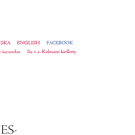
NSKA
ENGLISH
FACEBOOK
e iucundae
Su 1.2. Kolmasti kielletty
NES­