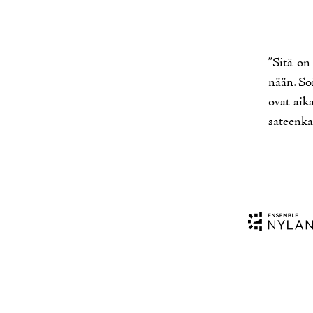
”Si­tä on 
nään. Soit
ovat ai­ka
sa­teen­kaa