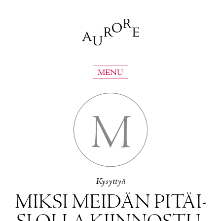
MENU
M
Ky­syt­tyä
MIK­SI MEI­DÄN PI­TÄI­