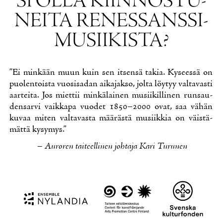
SI OL­LA KIIN­NOS­TU­
NEI­TA RE­NES­SANS­SI­
MUSII­KIS­TA?
”Ei min­kään muun kuin sen it­sen­sä ta­kia. Ky­sees­sä on
puo­len­tois­ta vuo­si­sa­dan ai­ka­jak­so, jol­ta löy­tyy val­ta­vas­ti
aar­tei­ta. Jos miet­tii min­kä­lai­nen musii­kil­li­nen run­sau­
den­sar­vi vaik­ka­pa vuo­det 1850–2000 ovat, saa vä­hän
ku­vaa mi­ten val­ta­vas­ta mää­räs­tä musiik­kia on väis­tä­
mät­tä ky­sy­mys.”
– Au­ro­ren tai­teel­li­nen joh­ta­ja Ka­ri Tu­ru­nen