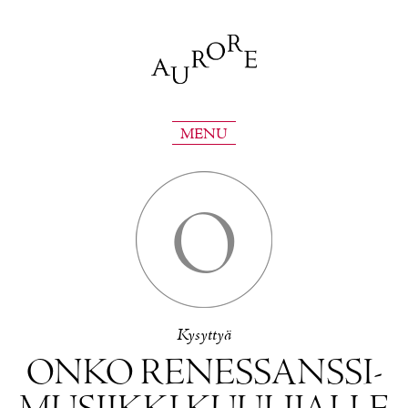
MENU
O
Ky­syt­tyä
ON­KO RE­NES­SANS­SI­