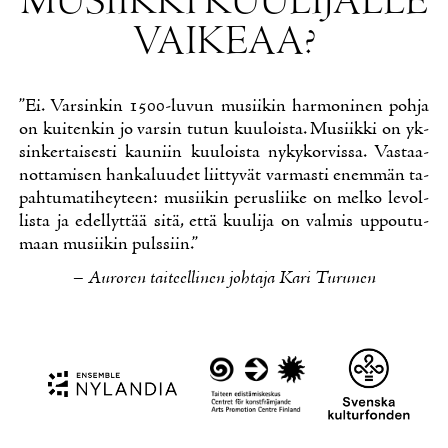
MUSIIK­KI KUU­LI­JAL­LE
VAI­KE­AA?
”Ei. Var­sin­kin 1500-lu­vun musii­kin har­mo­ni­nen poh­ja
on kui­ten­kin jo var­sin tu­tun kuu­lois­ta. Musiik­ki on yk­
sin­ker­tai­ses­ti kau­niin kuu­lois­ta ny­ky­kor­vis­sa. Vas­taa­
not­ta­mi­sen han­ka­luu­det liit­ty­vät var­mas­ti enem­män ta­
pah­tu­ma­ti­hey­teen: musii­kin pe­rus­lii­ke on mel­ko le­vol­
lis­ta ja edel­lyt­tää si­tä, et­tä kuu­li­ja on val­mis up­pou­tu­
maan musii­kin puls­siin.”
– Au­ro­ren tai­teel­li­nen joh­ta­ja Ka­ri Tu­ru­nen