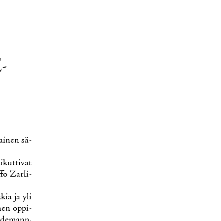
­
ai­nen sä­
kut­ti­vat
fo Zar­li­
kia ja yli
nen op­pi­
­de­mann,