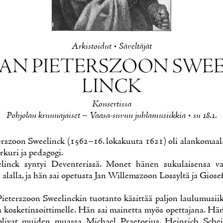
Ar­kis­toi­dut
•
Sä­vel­tä­jät
JAN PIE­TERSZOON SWEE
LINCK
Kon­ser­tis­sa
Poh­jo­lan kruu­na­jai­set – Vaa­sa-su­vun juh­la­musiik­kia • su 18.1.
erszoon Swee­linck (1562–16. lo­ka­kuu­ta 1621) oli alan­ko­maa­l
ur­ku­ri ja pe­da­go­gi.
linck syn­tyi De­ven­te­ris­sä. Mo­net hä­nen su­ku­lai­sen­sa vai­
alal­la, ja hän sai ope­tus­ta Jan Wil­lemszoon Los­syl­tä ja Gio­sef­
ie­terszoon Swee­linc­kin tuo­tan­to kä­sit­tää pal­jon lau­lu­musiik­
 kos­ke­tin­soit­ti­mel­le. Hän sai mai­net­ta myös opet­ta­ja­na. Hä­
 oli­vat mui­den muas­sa Mic­hael Prae­to­rius, Hein­rich Schei