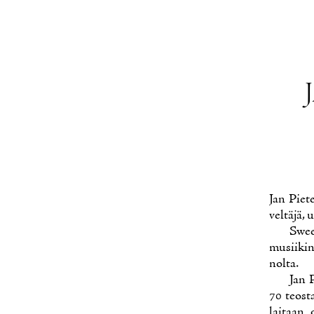
Jan Pie­t
vel­tä­jä, 
Swee­
musii­kin 
nol­ta.
Jan P
70 teos­ta
lai­taan