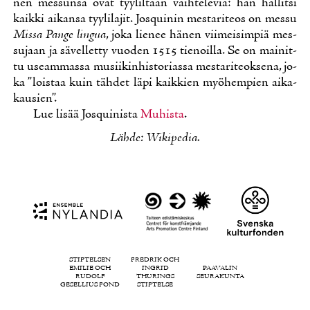
nen mes­sun­sa ovat tyy­lil­tään vaih­te­le­via: hän hal­lit­si
kaik­ki ai­kan­sa tyy­li­la­jit. Josqui­nin mes­ta­ri­teos on mes­su
Mis­sa Pan­ge lin­gua
, jo­ka lie­nee hä­nen vii­mei­sim­piä mes­
su­jaan ja sä­vel­let­ty vuo­den 1515 tie­noil­la. Se on mai­nit­
tu useam­mas­sa musii­kin­his­to­rias­sa mes­ta­ri­teok­se­na, jo­
ka ”lois­taa kuin täh­det lä­pi kaik­kien myö­hem­pien ai­ka­
kausien”.
Lue li­sää Josqui­nis­ta
Mu­his­ta
.
Läh­de: Wi­ki­pe­dia.
STIFTELSEN
FREDRIK OCH
EMILIE OCH
INGRID
PAAVALIN
RUDOLF
THURINGS
SEURAKUNTA
GESELLIUS FOND
STIFTELSE