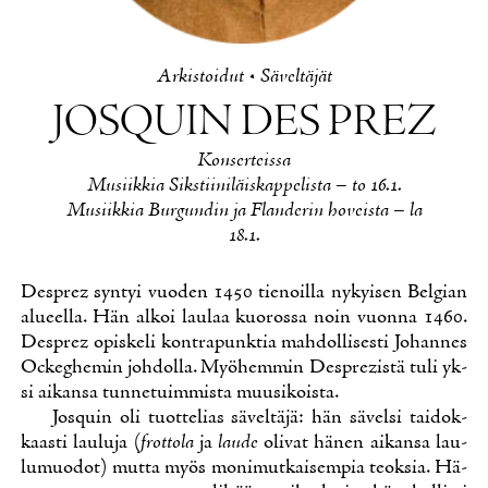
Ar­kis­toi­dut
•
Sä­vel­tä­jät
JOSQUIN DES PREZ
Kon­ser­teis­sa
Musiik­kia Siks­tii­ni­läis­kap­pe­lis­ta – to 16.1.
Musiik­kia Bur­gun­din ja Flan­de­rin ho­veis­ta – la
18.1.
Desprez syn­tyi vuo­den 1450 tie­noil­la ny­kyi­sen Bel­gian
alu­eel­la. Hän al­koi lau­laa kuo­ros­sa noin vuon­na 1460.
Desprez opis­ke­li kont­ra­punk­tia mah­dol­li­ses­ti Jo­han­nes
Oc­keg­he­min joh­dol­la. Myö­hem­min Desprezis­tä tu­li yk­
si ai­kan­sa tun­ne­tuim­mis­ta muusi­kois­ta.
Josquin oli tuot­te­lias sä­vel­tä­jä: hän sä­vel­si tai­dok­
kaas­ti lau­lu­ja (
frot­to­la
ja
lau­de
oli­vat hä­nen ai­kan­sa lau­
lu­muo­dot) mut­ta myös mo­ni­mut­kai­sem­pia teok­sia. Hä­