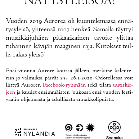
NÄ­TY­SY­LEI­SÖÄ!
Vuo­den 2019 Au­ro­rea oli kuun­te­le­mas­sa en­nä­
ty­sy­lei­sö, yh­teen­sä 1007 hen­keä. Sa­mal­la täyt­tyi
musiik­ki­juh­lien pit­kä­ai­kai­nen ta­voi­te ylit­tää
tu­han­nen kä­vi­jän maa­gi­nen ra­ja. Kii­tok­set teil­
le, ra­kas ylei­sö!
En­si vuon­na Au­ro­re koit­taa jäl­leen, mer­kit­se ka­len­te­
riin jo val­miik­si päi­vät 23.–26.1.2020. Odo­tel­les­sa voit
liit­tyä Au­ro­ren
Face­book-ryh­mään
se­kä ti­la­ta
uu­tis­kir­
jeen
ja kuu­let en­sim­mäis­ten jou­kos­sa en­si vuo­den fes­ti­
vaa­lin oh­jel­mas­ta ja edul­li­sis­ta en­nak­ko­li­puis­ta.