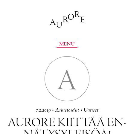
MENU
A
7.2.2019
•
Ar­kis­toi­dut
•
Uu­ti­set
AU­RO­RE KIIT­TÄÄ EN­