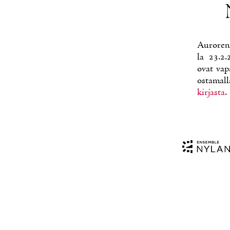
Au­ro­ren
la 23.2.
ovat va­pa
os­ta­mal­
kir­jas­ta
.