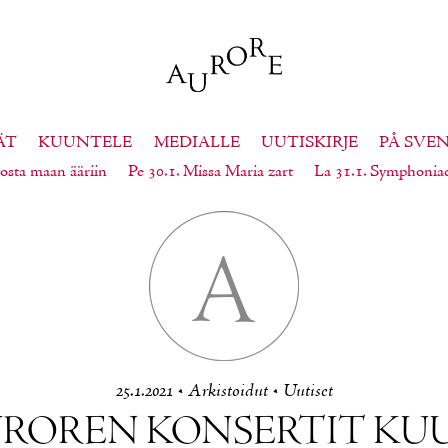
ÄT
KUUNTELE
MEDIALLE
UUTISKIRJE
PÅ SVE
osta maan ääriin
Pe 30.1. Missa Maria zart
La 31.1. Symphonia
A
25.1.2021
•
Ar­kis­toi­dut
•
Uu­ti­set
­RO­REN KON­SER­TIT KU