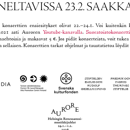
NEL­TA­VIS­SA 23.2. SAAK­K
 kon­sert­tien en­sie­si­tyk­set oli­vat 22.–24.1. Voi kui­ten­kin
2021 as­ti Au­ro­ren
You­tu­be-ka­na­val­la
.
Suo­ra­tois­to­kon­sert­
a­eh­toi­sia ja mak­sa­vat 5 €. Jos pi­dät kon­ser­teis­ta, voit tu­ke
la sel­lai­sen. Kon­sert­tien tar­kat oh­jel­mat ja taus­ta­tie­toa löy­dät
STIFTELSEN
FREDRIK OC
EMILIE OCH
INGRID
RUDOLF
THURINGS
GESELLIUS FOND
STIFTELSE