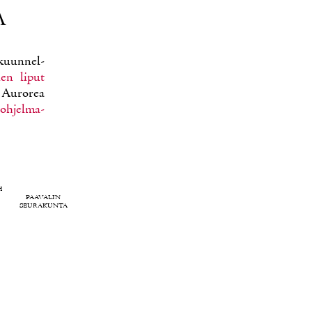
A
 kuun­nel­
tien li­put
a Au­ro­rea
oh­jel­ma­
H
PAAVALIN
SEURAKUNTA