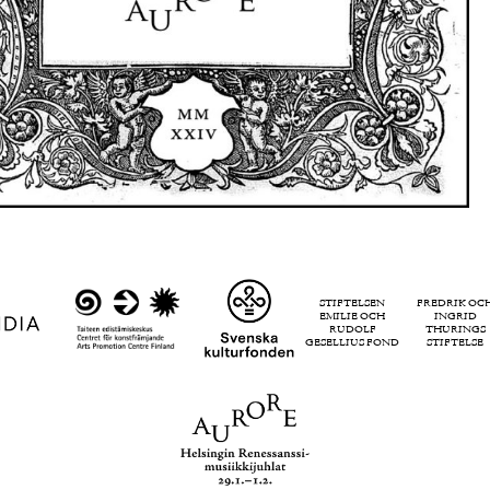
STIFTELSEN
FREDRIK OC
EMILIE OCH
INGRID
RUDOLF
THURINGS
GESELLIUS FOND
STIFTELSE