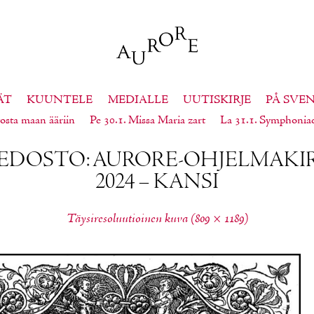
ÄT
KUUNTELE
MEDIALLE
UUTISKIRJE
PÅ SVE
osta maan ääriin
Pe 30.1. Missa Maria zart
La 31.1. Symphonia
E­DOS­TO: AU­RO­RE-OH­JEL­MA­KIR
2024 – KAN­SI
Täy­si­re­so­luu­tioi­nen ku­va (809 × 1189)