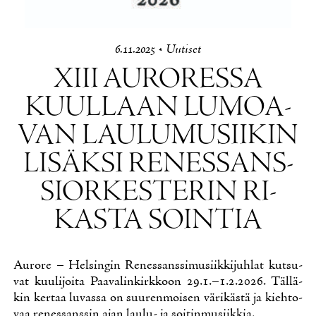
6.11.2025
•
Uu­ti­set
XIII AU­RO­RES­SA
KUUL­LAAN LU­MOA­
VAN LAU­LU­MUSII­KIN
LI­SÄK­SI RE­NES­SANS­
SIOR­KES­TE­RIN RI­
KAS­TA SOIN­TIA
Au­ro­re – Hel­sin­gin Re­nes­sans­si­musiik­ki­juh­lat kut­su­
vat kuu­li­joi­ta Paa­va­lin­kirk­koon 29.1.–1.2.2026. Täl­lä­
kin ker­taa lu­vas­sa on suu­ren­moi­sen vä­ri­käs­tä ja kieh­to­
vaa re­nes­sans­sin ajan lau­lu- ja soi­tin­musiik­kia.