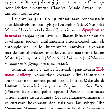
vy­tys on niit­tä­nyt pal­kin­to­ja ja voit­ta­nut mm. Gra­mop­
ho­ne-leh­den ar­vos­te­tun Clas­sical Music Award -pal­
kin­non vuon­na 2024.
Lau­an­tai­na 31.1. klo 19 tu­tus­tu­taan re­nes­sans­sin
suo­sik­ki­sä­vel­miin lau­lu­yh­tye En­semble MMXX:n se­kä
Ma­tias Häk­ki­sen (kla­vi­kor­di) tul­kin­toi­na.
Symp­ho­niae
iucun­dae
poh­jaa 1500-lu­vul­la jul­kais­tui­hin, usei­den eri
sä­vel­tä­jien teok­sia si­säl­tä­nei­siin nuot­ti­ko­koel­miin eli
an­to­lo­gioi­hin, joil­le kus­tan­ta­jat an­toi­vat ai­ka­naan
mark­ki­noin­ti­hen­ki­sen mie­li­ku­vi­tuk­sel­li­sia ni­miä ku­ten
Mo­tet­te­ja la­by­rin­tis­tä (
Mo­tet­ti del La­be­rin­to
) tai Nuo­ria
su­los­oin­tu­ja (
Symp­ho­niae iucun­dae
).
Sun­nun­tai­na 1.2. klo 18 fes­ti­vaa­lin päät­tä­väs­sä
Kol­
mas­ti kiel­let­ty
-kon­ser­tis­sa koe­taan viil­tä­vää su­rua ja
an­teek­sian­non tuo­maa puh­dis­ta­vaa loh­tua.
Or­lan­do di
Las­son
vii­mei­sek­si jää­nyt teos
Lagri­me di San Piet­ro
(Pie­ta­rin kyy­ne­leet) poh­tii apos­to­li Pie­ta­rin ka­tu­mus­ta
ja hen­gel­lis­tä uu­dis­tu­mis­ta. Sy­väs­ti il­mai­su­voi­mai­sen ja
vai­kut­ta­van ko­ko­nai­suu­den tul­kit­see lau­lu­yh­tye
The
Vicen­ti­no Sin­gers
, jo­ta on ai­em­min kuul­tu Au­ro­res­sa