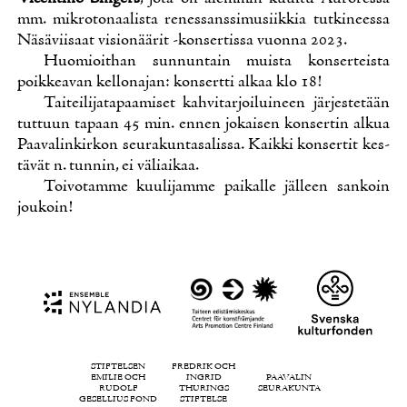
mm. mik­ro­to­naa­lis­ta re­nes­sans­si­musiik­kia tut­ki­nees­sa
Nä­sä­vii­saat vi­sio­nää­rit -kon­ser­tis­sa vuon­na 2023.
Huo­mioit­han sun­nun­tain muis­ta kon­ser­teis­ta
poik­kea­van kel­lon­ajan: kon­sert­ti al­kaa klo 18!
Tai­tei­li­ja­ta­paa­mi­set kah­vi­tar­joi­lui­neen jär­jes­te­tään
tut­tuun ta­paan 45 min. en­nen jo­kai­sen kon­ser­tin al­kua
Paa­va­lin­kir­kon seu­ra­kun­ta­sa­lis­sa. Kaik­ki kon­ser­tit kes­
tä­vät n. tun­nin, ei vä­liai­kaa.
Toi­vo­tam­me kuu­li­jam­me pai­kal­le jäl­leen san­koin
jou­koin!
STIFTELSEN
FREDRIK OCH
EMILIE OCH
INGRID
PAAVALIN
RUDOLF
THURINGS
SEURAKUNTA
GESELLIUS FOND
STIFTELSE