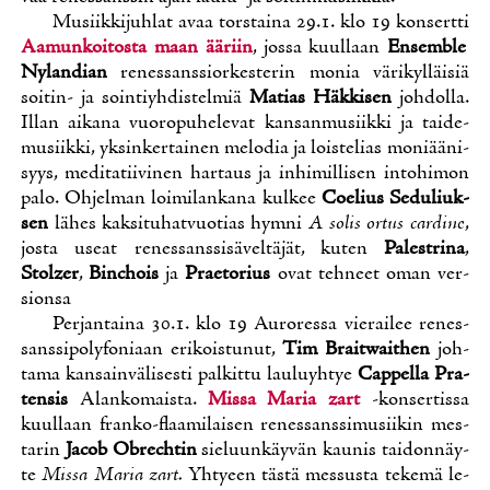
Musiik­ki­juh­lat avaa tors­tai­na 29.1. klo 19 kon­sert­ti
Aa­mun­koi­tos­ta maan ää­riin
, jos­sa kuul­laan
En­semble
Ny­lan­dian
re­nes­sans­sior­kes­te­rin mo­nia vä­ri­kyl­läi­siä
soi­tin- ja soin­tiyh­dis­tel­miä
Ma­tias Häk­ki­sen
joh­dol­la.
Il­lan ai­ka­na vuo­ro­pu­he­le­vat kan­san­musiik­ki ja tai­de­
musiik­ki, yk­sin­ker­tai­nen me­lo­dia ja lois­te­lias mo­ni­ää­ni­
syys, me­di­ta­tii­vi­nen har­taus ja in­hi­mil­li­sen in­to­hi­mon
pa­lo.
Oh­jel­man loi­mi­lan­ka­na kul­kee
Coe­lius Se­du­liuk­
sen
lä­hes kak­si­tu­hat­vuo­tias hym­ni
A so­lis or­tus car­di­ne
,
jos­ta useat re­nes­sans­si­sä­vel­tä­jät, ku­ten
Pa­le­stri­na
,
Stolzer
,
Binc­hois
ja
Prae­to­rius
ovat teh­neet oman ver­
sion­sa
Per­jan­tai­na 30.1. klo 19 Au­ro­res­sa vie­rai­lee re­nes­
sans­si­po­ly­fo­ni­aan eri­kois­tu­nut,
Tim Braitwait­hen
joh­
ta­ma kan­sain­vä­li­ses­ti pal­kit­tu lau­lu­yh­tye
Cap­pel­la Pra­
ten­sis
Alan­ko­mais­ta.
Mis­sa Ma­ria zart
-kon­ser­tis­sa
kuul­laan fran­ko-flaa­mi­lai­sen re­nes­sans­si­musii­kin mes­
ta­rin
Jacob Obrech­tin
sie­luun­käy­vän kau­nis tai­don­näy­
te
Mis­sa Ma­ria zart.
Yh­tyeen täs­tä mes­sus­ta te­ke­mä le­