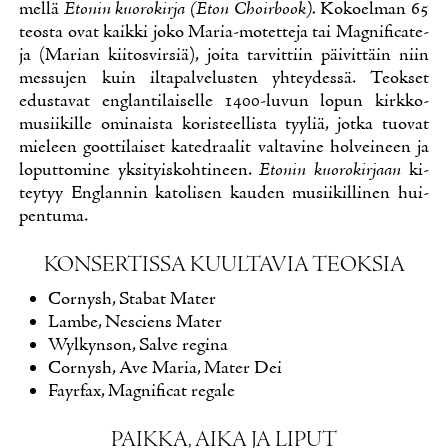
mel­lä
Eto­nin kuo­ro­kir­ja
(Eton Choir­book).
Ko­koel­man 65
teos­ta ovat kaik­ki jo­ko Ma­ria-mo­tet­te­ja tai Mag­ni­fica­te­
ja (Ma­rian kii­tos­vir­siä), joi­ta tar­vit­tiin päi­vit­täin niin
mes­su­jen kuin il­ta­pal­ve­lus­ten yh­tey­des­sä. Teok­set
edus­ta­vat englan­ti­lai­sel­le 1400-lu­vun lo­pun kirk­ko­
musii­kil­le omi­nais­ta ko­ris­teel­lis­ta tyy­liä, jot­ka tuo­vat
mie­leen goot­ti­lai­set ka­te­draa­lit val­ta­vi­ne hol­vei­neen ja
lo­put­to­mi­ne yk­si­tyis­koh­ti­neen.
Eto­nin kuo­ro­kir­jaan
ki­
tey­tyy Englan­nin ka­to­li­sen kau­den musii­kil­li­nen hui­
pen­tu­ma.
KON­SER­TIS­SA KUUL­TA­VIA TEOK­SIA
Cor­nysh, Sta­bat Ma­ter
Lam­be, Nesciens Ma­ter
Wyl­kyn­son, Sal­ve re­gi­na
Cor­nysh, Ave Ma­ria, Ma­ter Dei
Fayr­fax, Mag­ni­ficat re­ga­le
PAIK­KA, AI­KA JA LI­PUT