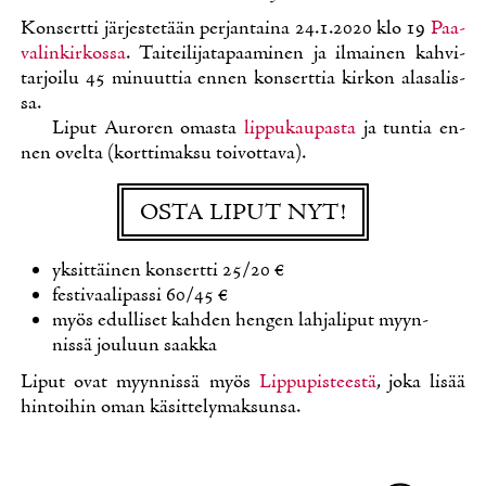
Kon­sert­ti jär­jes­te­tään per­jan­tai­na 24.1.2020 klo 19
Paa­
va­lin­kir­kos­sa
. Tai­tei­li­ja­ta­paa­mi­nen ja il­mai­nen kah­vi­
tar­joi­lu 45 mi­nuut­tia en­nen kon­sert­tia kir­kon ala­sa­lis­
sa.
Li­put Au­ro­ren omas­ta
lip­pu­kau­pas­ta
ja tun­tia en­
nen ovel­ta (kort­ti­mak­su toi­vot­ta­va).
OS­TA LI­PUT NYT!
yk­sit­täi­nen kon­sert­ti 25/20 €
fes­ti­vaa­li­pas­si 60/45 €
myös edul­li­set kah­den hen­gen lah­ja­li­put myyn­
nis­sä jou­luun saak­ka
Li­put ovat myyn­nis­sä myös
Lip­pu­pis­tees­tä
, jo­ka li­sää
hin­toi­hin oman kä­sit­te­ly­mak­sun­sa.