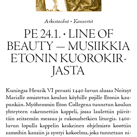
Ar­kis­toi­dut
•
Kon­ser­tit
PE 24.1. • LI­NE OF
BEAU­TY — MUSIIK­KIA
ETO­NIN KUO­RO­KIR­
JAS­TA
Ku­nin­gas Hen­rik VI pe­rus­ti 1440-lu­vun alus­sa Neit­syt
Ma­rial­le omis­te­tun kou­lun köy­hil­le po­jil­le Eto­nin kau­
pun­kiin. Myö­hem­min Eton Col­le­ge­na tun­ne­tun kou­lun
yh­tey­teen ra­ken­net­tiin kap­pe­li, jos­sa lau­let­tiin päi­vit­
täin seit­se­män mes­sua ja ru­kous­het­kien li­tur­gia. 1400-
lu­vun lo­pul­la kap­pe­lin kes­kei­nen oh­jel­mis­to koot­tiin
sa­moi­hin kan­siin ja syn­tyi ko­koel­ma, jo­ka tun­ne­taan ni­