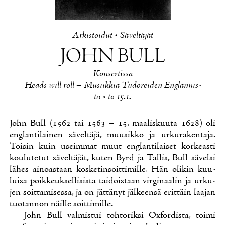
Ar­kis­toi­dut
•
Sä­vel­tä­jät
JOHN BULL
Kon­ser­tis­sa
Heads will roll – Musiik­kia Tu­do­rei­den Englan­nis­
ta • to 15.1.
John Bull (1562 tai 1563 – 15. maa­lis­kuu­ta 1628) oli
englan­ti­lai­nen sä­vel­tä­jä, muusik­ko ja ur­ku­ra­ken­ta­ja.
Toi­sin kuin useim­mat muut englan­ti­lai­set kor­keas­ti
kou­lu­te­tut sä­vel­tä­jät, ku­ten Byrd ja Tal­lis, Bull sä­vel­si
lä­hes ai­noas­taan kos­ke­tin­soit­ti­mil­le. Hän oli­kin kuu­
lui­sa poik­keuk­sel­li­sis­ta tai­dois­taan vir­gi­naa­lin ja ur­ku­
jen soit­ta­mi­ses­sa, ja on jät­tä­nyt jäl­keen­sä erit­täin laa­jan
tuo­tan­non näil­le soit­ti­mil­le.
John Bull val­mis­tui toh­to­rik­si Ox­for­dis­ta, toi­mi