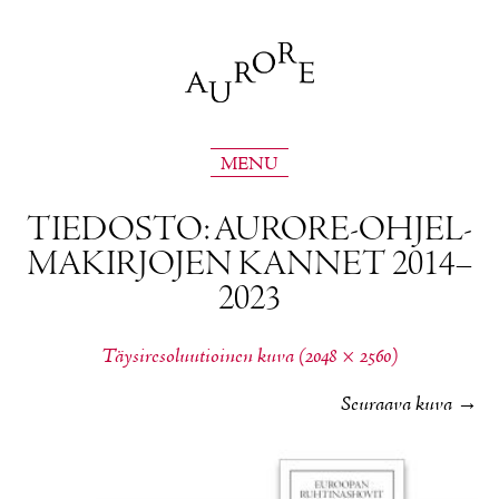
MENU
TIE­DOS­TO: AU­RO­RE-OH­JEL­
MA­KIR­JO­JEN KAN­NET 2014–
2023
Täy­si­re­so­luu­tioi­nen ku­va (2048 × 2560)
Seuraava kuva
→