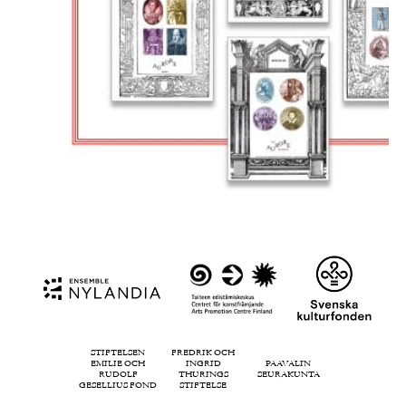
STIFTELSEN
FREDRIK OCH
EMILIE OCH
INGRID
PAAVALIN
RUDOLF
THURINGS
SEURAKUNTA
GESELLIUS FOND
STIFTELSE